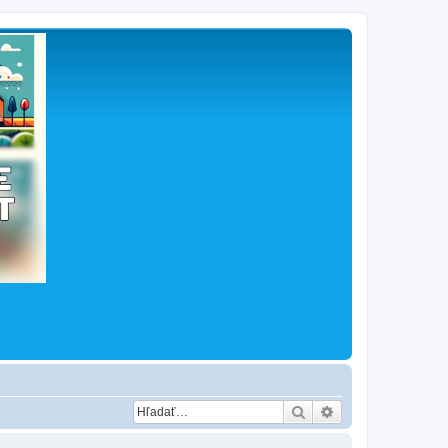
Hľadať
Rozšírené vyhľad