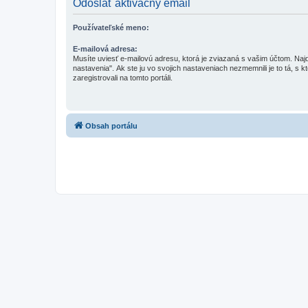
Odoslať aktivačný email
Používateľské meno:
E-mailová adresa:
Musíte uviesť e-mailovú adresu, ktorá je zviazaná s vašim účtom. Najd
nastavenia". Ak ste ju vo svojich nastaveniach nezmemnili je to tá, s k
zaregistrovali na tomto portáli.
Obsah portálu