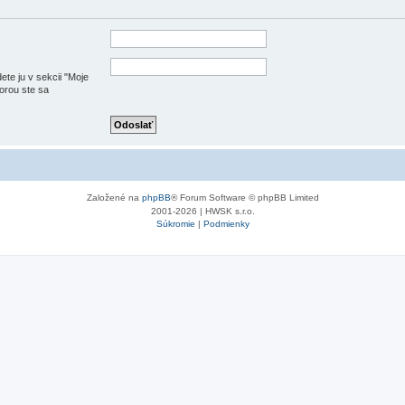
ete ju v sekcii "Moje
torou ste sa
Založené na
phpBB
® Forum Software © phpBB Limited
2001-2026 | HWSK s.r.o.
Súkromie
|
Podmienky