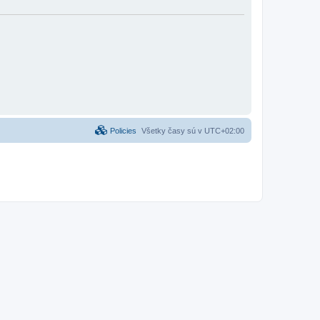
Policies
Všetky časy sú v
UTC+02:00