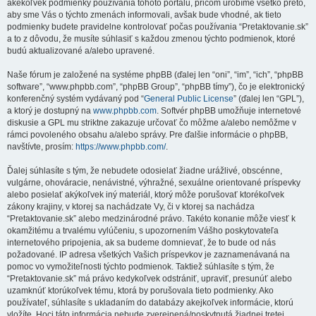
akékoľvek podmienky používania tohoto portálu, pričom urobíme všetko preto,
aby sme Vás o týchto zmenách informovali, avšak bude vhodné, ak tieto
podmienky budete pravidelne kontrolovať počas používania “Pretaktovanie.sk”
a to z dôvodu, že musíte súhlasiť s každou zmenou týchto podmienok, ktoré
budú aktualizované a/alebo upravené.
Naše fórum je založené na systéme phpBB (ďalej len “oni”, “im”, “ich”, “phpBB
software”, “www.phpbb.com”, “phpBB Group”, “phpBB tímy”), čo je elektronický
konferenčný systém vydávaný pod “
General Public License
” (ďalej len “GPL”),
a ktorý je dostupný na
www.phpbb.com
. Softvér phpBB umožňuje internetové
diskusie a GPL mu striktne zakazuje určovať čo môžme a/alebo nemôžme v
rámci povoleného obsahu a/alebo správy. Pre ďalšie informácie o phpBB,
navštívte, prosím:
https://www.phpbb.com/
.
Ďalej súhlasíte s tým, že nebudete odosielať žiadne urážlivé, obscénne,
vulgárne, ohováracie, nenávistné, výhražné, sexuálne orientované príspevky
alebo posielať akýkoľvek iný materiál, ktorý môže porušovať ktorékoľvek
zákony krajiny, v ktorej sa nachádzate Vy, či v ktorej sa nachádza
“Pretaktovanie.sk” alebo medzinárodné právo. Takéto konanie môže viesť k
okamžitému a trvalému vylúčeniu, s upozornením Vášho poskytovateľa
internetového pripojenia, ak sa budeme domnievať, že to bude od nás
požadované. IP adresa všetkých Vašich príspevkov je zaznamenávaná na
pomoc vo vymožiteľnosti týchto podmienok. Taktiež súhlasíte s tým, že
“Pretaktovanie.sk” má právo kedykoľvek odstrániť, upraviť, presunúť alebo
uzamknúť ktorúkoľvek tému, ktorá by porušovala tieto podmienky. Ako
používateľ, súhlasíte s ukladaním do databázy akejkoľvek informácie, ktorú
vložíte. Hoci táto informácia nebude zverejnená/poskytnutá žiadnej tretej