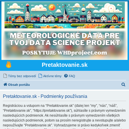
Pretaktovanie.sk
Témy bez odpovedí
Aktívne témy
FAQ
H
Obsah portálu
ľ
Pretaktovanie.sk - Podmienky používania
a
d
Registráciou a vstupom na “Pretaktovanie.sk” (ďalej len “my”, “nás”, “náš”,
“Pretaktovanie.sk”, “https://pretaktovanie.sk”), súhlasíte s právnym vymedzením
a
nasledujúcich podmienok. Ak nesúhlasíte s právnym vymedzením všetkých
ť
nasledujúcich podmienok, potom sa prosím neregistrujte a nevstupujte a/alebo
nepoužívajte “Pretaktovanie.sk”. Vyhradzujeme si právo kedykoľvek zmeniť