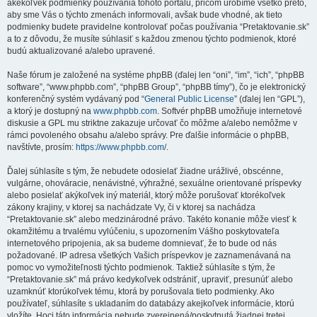
akékoľvek podmienky používania tohoto portálu, pričom urobíme všetko preto,
aby sme Vás o týchto zmenách informovali, avšak bude vhodné, ak tieto
podmienky budete pravidelne kontrolovať počas používania “Pretaktovanie.sk”
a to z dôvodu, že musíte súhlasiť s každou zmenou týchto podmienok, ktoré
budú aktualizované a/alebo upravené.
Naše fórum je založené na systéme phpBB (ďalej len “oni”, “im”, “ich”, “phpBB
software”, “www.phpbb.com”, “phpBB Group”, “phpBB tímy”), čo je elektronický
konferenčný systém vydávaný pod “
General Public License
” (ďalej len “GPL”),
a ktorý je dostupný na
www.phpbb.com
. Softvér phpBB umožňuje internetové
diskusie a GPL mu striktne zakazuje určovať čo môžme a/alebo nemôžme v
rámci povoleného obsahu a/alebo správy. Pre ďalšie informácie o phpBB,
navštívte, prosím:
https://www.phpbb.com/
.
Ďalej súhlasíte s tým, že nebudete odosielať žiadne urážlivé, obscénne,
vulgárne, ohováracie, nenávistné, výhražné, sexuálne orientované príspevky
alebo posielať akýkoľvek iný materiál, ktorý môže porušovať ktorékoľvek
zákony krajiny, v ktorej sa nachádzate Vy, či v ktorej sa nachádza
“Pretaktovanie.sk” alebo medzinárodné právo. Takéto konanie môže viesť k
okamžitému a trvalému vylúčeniu, s upozornením Vášho poskytovateľa
internetového pripojenia, ak sa budeme domnievať, že to bude od nás
požadované. IP adresa všetkých Vašich príspevkov je zaznamenávaná na
pomoc vo vymožiteľnosti týchto podmienok. Taktiež súhlasíte s tým, že
“Pretaktovanie.sk” má právo kedykoľvek odstrániť, upraviť, presunúť alebo
uzamknúť ktorúkoľvek tému, ktorá by porušovala tieto podmienky. Ako
používateľ, súhlasíte s ukladaním do databázy akejkoľvek informácie, ktorú
vložíte. Hoci táto informácia nebude zverejnená/poskytnutá žiadnej tretej