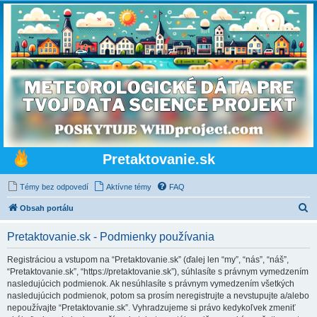
Pretaktovanie.sk
Témy bez odpovedí
Aktívne témy
FAQ
H
Obsah portálu
ľ
Pretaktovanie.sk - Podmienky používania
a
d
Registráciou a vstupom na “Pretaktovanie.sk” (ďalej len “my”, “nás”, “náš”,
“Pretaktovanie.sk”, “https://pretaktovanie.sk”), súhlasíte s právnym vymedzením
a
nasledujúcich podmienok. Ak nesúhlasíte s právnym vymedzením všetkých
ť
nasledujúcich podmienok, potom sa prosím neregistrujte a nevstupujte a/alebo
nepoužívajte “Pretaktovanie.sk”. Vyhradzujeme si právo kedykoľvek zmeniť