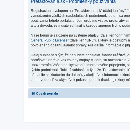
Pretaktovanie.sk - Podmienky používania
Registráciou a vstupom na “Pretaktovanie.sk” (ďalej len “my”, 
vymedzením všetkých nasledujúcich podmienok, potom sa prosí
používania tohoto portálu, pričom urobíme všetko preto, aby s
a to z dôvodu, že musíte súhlasiť s každou zmenou týchto pod
Naše fórum je založené na systéme phpBB (ďalej len “oni”, “im
General Public License
” (ďalej len “GPL”), a ktorý je dostupný 
povoleného obsahu a/alebo správy. Pre ďalšie informácie o php
Ďalej súhlasíte s tým, že nebudete odosielať žiadne urážlivé, 
porušovať ktorékoľvek zákony krajiny, v ktorej sa nachádzate 
upozornením Vášho poskytovateľa internetového pripojenia, 
týchto podmienok. Taktiež súhlasíte s tým, že “Pretaktovanie.s
súhlasíte s ukladaním do databázy akejkoľvek informácie, ktorú
zodpovednosť za akýkoľvek pokus o prienik (hacking), ktorý môž
Obsah portálu