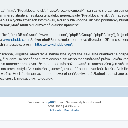
“nás”, “náš”, “Pretaktovanie.sk”, “https://pretaktovanie.sk”), súhlasíte s právnym 
m neregistrujte a nevstupujte a/alebo nepoužívajte “Pretaktovanie.sk”. Vyhradz
me Vás o týchto zmenách informovali, avšak bude vhodné, ak tieto podmienky budet
mienok, ktoré budú aktualizované a/alebo upravené.
”, “ich”, “phpBB software”, “www.phpbb.com”, “phpBB Group”, “phpBB tímy”), čo je 
na
www.phpbb.com
. Softvér phpBB umožňuje internetové diskusie a GPL mu strik
BB, navštívte, prosím:
https://www.phpbb.com/
.
obscénne, vulgárne, ohováracie, nenávistné, výhražné, sexuálne orientované príspe
Vy, či v ktorej sa nachádza “Pretaktovanie.sk” alebo medzinárodné právo. Takéto k
ak sa budeme domnievať, že to bude od nás požadované. IP adresa všetkých Vašic
k” má právo kedykoľvek odstrániť, upraviť, presunúť alebo uzamknúť ktorúkoľvek té
 vložíte. Hoci táto informácia nebude zverejnená/poskytnutá žiadnej tretej strane
e viesť k zneužitiu týchto údajov.
Založené na
phpBB
® Forum Software © phpBB Limited
2001-2026 | HWSK s.r.o.
Súkromie
|
Podmienky