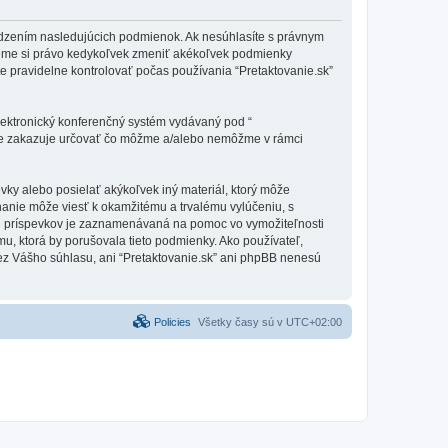
vymedzením nasledujúcich podmienok. Ak nesúhlasíte s právnym
ujeme si právo kedykoľvek zmeniť akékoľvek podmienky
e pravidelne kontrolovať počas používania “Pretaktovanie.sk”
elektronický konferenčný systém vydávaný pod “
tne zakazuje určovať čo môžme a/alebo nemôžme v rámci
vky alebo posielať akýkoľvek iný materiál, ktorý môže
onanie môže viesť k okamžitému a trvalému vylúčeniu, s
h príspevkov je zaznamenávaná na pomoc vo vymožiteľnosti
mu, ktorá by porušovala tieto podmienky. Ako používateľ,
 bez Vášho súhlasu, ani “Pretaktovanie.sk” ani phpBB nenesú
Policies
Všetky časy sú v
UTC+02:00