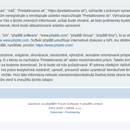
“nás”, “náš”, “Pretaktovanie.sk”, “https://pretaktovanie.sk”), súhlasíte s právnym 
m neregistrujte a nevstupujte a/alebo nepoužívajte “Pretaktovanie.sk”. Vyhradz
me Vás o týchto zmenách informovali, avšak bude vhodné, ak tieto podmienky budet
mienok, ktoré budú aktualizované a/alebo upravené.
”, “ich”, “phpBB software”, “www.phpbb.com”, “phpBB Group”, “phpBB tímy”), čo je 
na
www.phpbb.com
. Softvér phpBB umožňuje internetové diskusie a GPL mu strik
BB, navštívte, prosím:
https://www.phpbb.com/
.
obscénne, vulgárne, ohováracie, nenávistné, výhražné, sexuálne orientované príspe
Vy, či v ktorej sa nachádza “Pretaktovanie.sk” alebo medzinárodné právo. Takéto k
ak sa budeme domnievať, že to bude od nás požadované. IP adresa všetkých Vašic
k” má právo kedykoľvek odstrániť, upraviť, presunúť alebo uzamknúť ktorúkoľvek té
 vložíte. Hoci táto informácia nebude zverejnená/poskytnutá žiadnej tretej strane
e viesť k zneužitiu týchto údajov.
Založené na
phpBB
® Forum Software © phpBB Limited
2001-2026 | HWSK s.r.o.
Súkromie
|
Podmienky