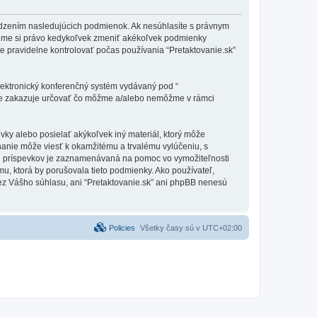
vymedzením nasledujúcich podmienok. Ak nesúhlasíte s právnym
ujeme si právo kedykoľvek zmeniť akékoľvek podmienky
e pravidelne kontrolovať počas používania “Pretaktovanie.sk”
elektronický konferenčný systém vydávaný pod “
tne zakazuje určovať čo môžme a/alebo nemôžme v rámci
vky alebo posielať akýkoľvek iný materiál, ktorý môže
onanie môže viesť k okamžitému a trvalému vylúčeniu, s
h príspevkov je zaznamenávaná na pomoc vo vymožiteľnosti
mu, ktorá by porušovala tieto podmienky. Ako používateľ,
 bez Vášho súhlasu, ani “Pretaktovanie.sk” ani phpBB nenesú
Policies
Všetky časy sú v
UTC+02:00