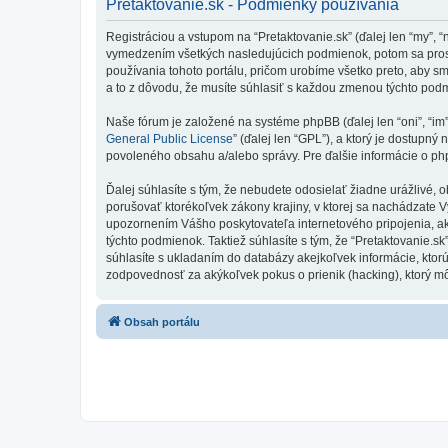
Pretaktovanie.sk - Podmienky používania
Registráciou a vstupom na “Pretaktovanie.sk” (ďalej len “my”, 
vymedzením všetkých nasledujúcich podmienok, potom sa prosí
používania tohoto portálu, pričom urobíme všetko preto, aby s
a to z dôvodu, že musíte súhlasiť s každou zmenou týchto pod
Naše fórum je založené na systéme phpBB (ďalej len “oni”, “im
General Public License
” (ďalej len “GPL”), a ktorý je dostupný 
povoleného obsahu a/alebo správy. Pre ďalšie informácie o php
Ďalej súhlasíte s tým, že nebudete odosielať žiadne urážlivé, 
porušovať ktorékoľvek zákony krajiny, v ktorej sa nachádzate 
upozornením Vášho poskytovateľa internetového pripojenia, 
týchto podmienok. Taktiež súhlasíte s tým, že “Pretaktovanie.s
súhlasíte s ukladaním do databázy akejkoľvek informácie, ktorú
zodpovednosť za akýkoľvek pokus o prienik (hacking), ktorý môž
Obsah portálu