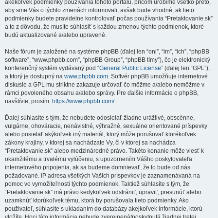
akékoľvek podmienky používania tohoto portálu, pričom urobíme všetko preto,
aby sme Vás o týchto zmenách informovali, avšak bude vhodné, ak tieto
podmienky budete pravidelne kontrolovať počas používania “Pretaktovanie.sk”
a to z dôvodu, že musíte súhlasiť s každou zmenou týchto podmienok, ktoré
budú aktualizované a/alebo upravené.
Naše fórum je založené na systéme phpBB (ďalej len “oni”, “im”, “ich”, “phpBB
software”, “www.phpbb.com”, “phpBB Group”, “phpBB tímy”), čo je elektronický
konferenčný systém vydávaný pod “
General Public License
” (ďalej len “GPL”),
a ktorý je dostupný na
www.phpbb.com
. Softvér phpBB umožňuje internetové
diskusie a GPL mu striktne zakazuje určovať čo môžme a/alebo nemôžme v
rámci povoleného obsahu a/alebo správy. Pre ďalšie informácie o phpBB,
navštívte, prosím:
https://www.phpbb.com/
.
Ďalej súhlasíte s tým, že nebudete odosielať žiadne urážlivé, obscénne,
vulgárne, ohováracie, nenávistné, výhražné, sexuálne orientované príspevky
alebo posielať akýkoľvek iný materiál, ktorý môže porušovať ktorékoľvek
zákony krajiny, v ktorej sa nachádzate Vy, či v ktorej sa nachádza
“Pretaktovanie.sk” alebo medzinárodné právo. Takéto konanie môže viesť k
okamžitému a trvalému vylúčeniu, s upozornením Vášho poskytovateľa
internetového pripojenia, ak sa budeme domnievať, že to bude od nás
požadované. IP adresa všetkých Vašich príspevkov je zaznamenávaná na
pomoc vo vymožiteľnosti týchto podmienok. Taktiež súhlasíte s tým, že
“Pretaktovanie.sk” má právo kedykoľvek odstrániť, upraviť, presunúť alebo
uzamknúť ktorúkoľvek tému, ktorá by porušovala tieto podmienky. Ako
používateľ, súhlasíte s ukladaním do databázy akejkoľvek informácie, ktorú
vložíte. Hoci táto informácia nebude zverejnená/poskytnutá žiadnej tretej