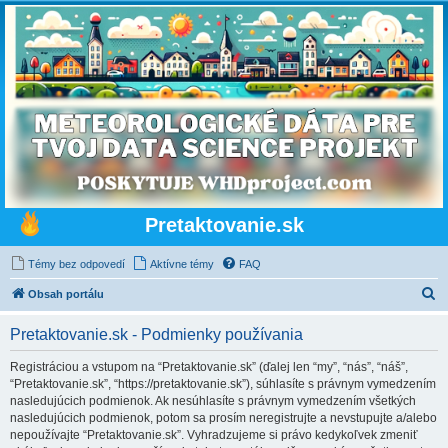
Pretaktovanie.sk
Témy bez odpovedí
Aktívne témy
FAQ
H
Obsah portálu
ľ
Pretaktovanie.sk - Podmienky používania
a
d
Registráciou a vstupom na “Pretaktovanie.sk” (ďalej len “my”, “nás”, “náš”,
“Pretaktovanie.sk”, “https://pretaktovanie.sk”), súhlasíte s právnym vymedzením
a
nasledujúcich podmienok. Ak nesúhlasíte s právnym vymedzením všetkých
ť
nasledujúcich podmienok, potom sa prosím neregistrujte a nevstupujte a/alebo
nepoužívajte “Pretaktovanie.sk”. Vyhradzujeme si právo kedykoľvek zmeniť