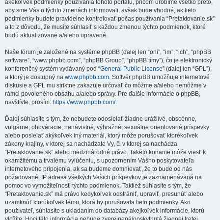
akékoľvek podmienky používania tohoto portálu, pričom urobíme všetko preto,
aby sme Vás o týchto zmenách informovali, avšak bude vhodné, ak tieto
podmienky budete pravidelne kontrolovať počas používania “Pretaktovanie.sk”
a to z dôvodu, že musíte súhlasiť s každou zmenou týchto podmienok, ktoré
budú aktualizované a/alebo upravené.
Naše fórum je založené na systéme phpBB (ďalej len “oni”, “im”, “ich”, “phpBB
software”, “www.phpbb.com”, “phpBB Group”, “phpBB tímy”), čo je elektronický
konferenčný systém vydávaný pod “
General Public License
” (ďalej len “GPL”),
a ktorý je dostupný na
www.phpbb.com
. Softvér phpBB umožňuje internetové
diskusie a GPL mu striktne zakazuje určovať čo môžme a/alebo nemôžme v
rámci povoleného obsahu a/alebo správy. Pre ďalšie informácie o phpBB,
navštívte, prosím:
https://www.phpbb.com/
.
Ďalej súhlasíte s tým, že nebudete odosielať žiadne urážlivé, obscénne,
vulgárne, ohováracie, nenávistné, výhražné, sexuálne orientované príspevky
alebo posielať akýkoľvek iný materiál, ktorý môže porušovať ktorékoľvek
zákony krajiny, v ktorej sa nachádzate Vy, či v ktorej sa nachádza
“Pretaktovanie.sk” alebo medzinárodné právo. Takéto konanie môže viesť k
okamžitému a trvalému vylúčeniu, s upozornením Vášho poskytovateľa
internetového pripojenia, ak sa budeme domnievať, že to bude od nás
požadované. IP adresa všetkých Vašich príspevkov je zaznamenávaná na
pomoc vo vymožiteľnosti týchto podmienok. Taktiež súhlasíte s tým, že
“Pretaktovanie.sk” má právo kedykoľvek odstrániť, upraviť, presunúť alebo
uzamknúť ktorúkoľvek tému, ktorá by porušovala tieto podmienky. Ako
používateľ, súhlasíte s ukladaním do databázy akejkoľvek informácie, ktorú
vložíte. Hoci táto informácia nebude zverejnená/poskytnutá žiadnej tretej