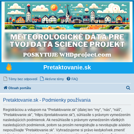
Pretaktovanie.sk
Témy bez odpovedí
Aktívne témy
FAQ
H
Obsah portálu
ľ
Pretaktovanie.sk - Podmienky používania
a
d
Registráciou a vstupom na “Pretaktovanie.sk” (ďalej len “my”, “nás”, “náš”,
“Pretaktovanie.sk”, “https://pretaktovanie.sk”), súhlasíte s právnym vymedzením
a
nasledujúcich podmienok. Ak nesúhlasíte s právnym vymedzením všetkých
ť
nasledujúcich podmienok, potom sa prosím neregistrujte a nevstupujte a/alebo
nepoužívajte “Pretaktovanie.sk”. Vyhradzujeme si právo kedykoľvek zmeniť