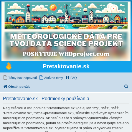
Pretaktovanie.sk
Témy bez odpovedí
Aktívne témy
FAQ
H
Obsah portálu
ľ
Pretaktovanie.sk - Podmienky používania
a
d
Registráciou a vstupom na “Pretaktovanie.sk” (ďalej len “my”, “nás”, “náš”,
“Pretaktovanie.sk”, “https://pretaktovanie.sk”), súhlasíte s právnym vymedzením
a
nasledujúcich podmienok. Ak nesúhlasíte s právnym vymedzením všetkých
ť
nasledujúcich podmienok, potom sa prosím neregistrujte a nevstupujte a/alebo
nepoužívajte “Pretaktovanie.sk”. Vyhradzujeme si právo kedykoľvek zmeniť