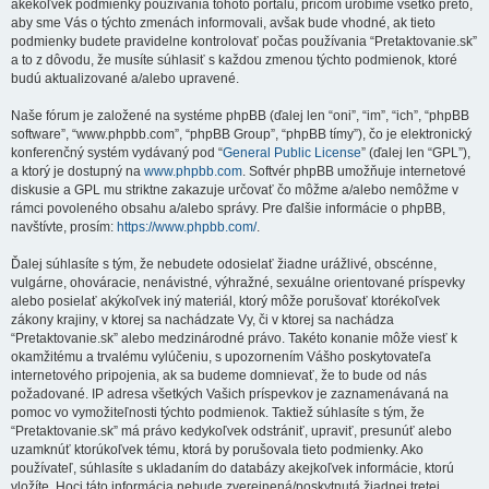
akékoľvek podmienky používania tohoto portálu, pričom urobíme všetko preto,
aby sme Vás o týchto zmenách informovali, avšak bude vhodné, ak tieto
podmienky budete pravidelne kontrolovať počas používania “Pretaktovanie.sk”
a to z dôvodu, že musíte súhlasiť s každou zmenou týchto podmienok, ktoré
budú aktualizované a/alebo upravené.
Naše fórum je založené na systéme phpBB (ďalej len “oni”, “im”, “ich”, “phpBB
software”, “www.phpbb.com”, “phpBB Group”, “phpBB tímy”), čo je elektronický
konferenčný systém vydávaný pod “
General Public License
” (ďalej len “GPL”),
a ktorý je dostupný na
www.phpbb.com
. Softvér phpBB umožňuje internetové
diskusie a GPL mu striktne zakazuje určovať čo môžme a/alebo nemôžme v
rámci povoleného obsahu a/alebo správy. Pre ďalšie informácie o phpBB,
navštívte, prosím:
https://www.phpbb.com/
.
Ďalej súhlasíte s tým, že nebudete odosielať žiadne urážlivé, obscénne,
vulgárne, ohováracie, nenávistné, výhražné, sexuálne orientované príspevky
alebo posielať akýkoľvek iný materiál, ktorý môže porušovať ktorékoľvek
zákony krajiny, v ktorej sa nachádzate Vy, či v ktorej sa nachádza
“Pretaktovanie.sk” alebo medzinárodné právo. Takéto konanie môže viesť k
okamžitému a trvalému vylúčeniu, s upozornením Vášho poskytovateľa
internetového pripojenia, ak sa budeme domnievať, že to bude od nás
požadované. IP adresa všetkých Vašich príspevkov je zaznamenávaná na
pomoc vo vymožiteľnosti týchto podmienok. Taktiež súhlasíte s tým, že
“Pretaktovanie.sk” má právo kedykoľvek odstrániť, upraviť, presunúť alebo
uzamknúť ktorúkoľvek tému, ktorá by porušovala tieto podmienky. Ako
používateľ, súhlasíte s ukladaním do databázy akejkoľvek informácie, ktorú
vložíte. Hoci táto informácia nebude zverejnená/poskytnutá žiadnej tretej