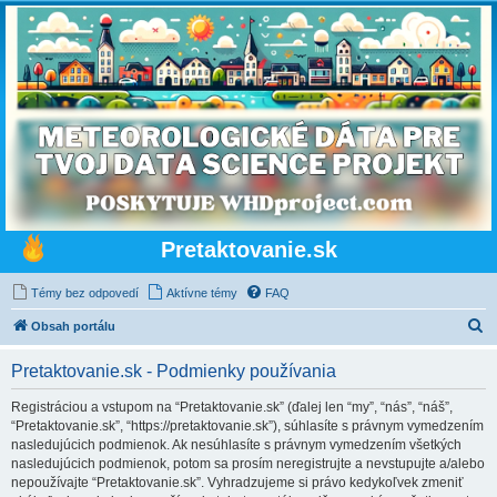
Pretaktovanie.sk
Témy bez odpovedí
Aktívne témy
FAQ
H
Obsah portálu
ľ
Pretaktovanie.sk - Podmienky používania
a
d
Registráciou a vstupom na “Pretaktovanie.sk” (ďalej len “my”, “nás”, “náš”,
“Pretaktovanie.sk”, “https://pretaktovanie.sk”), súhlasíte s právnym vymedzením
a
nasledujúcich podmienok. Ak nesúhlasíte s právnym vymedzením všetkých
ť
nasledujúcich podmienok, potom sa prosím neregistrujte a nevstupujte a/alebo
nepoužívajte “Pretaktovanie.sk”. Vyhradzujeme si právo kedykoľvek zmeniť