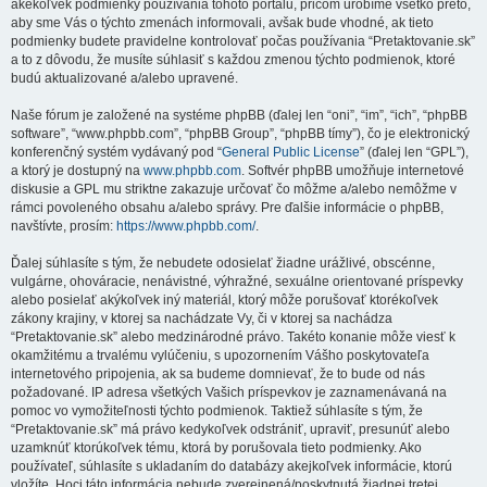
akékoľvek podmienky používania tohoto portálu, pričom urobíme všetko preto,
aby sme Vás o týchto zmenách informovali, avšak bude vhodné, ak tieto
podmienky budete pravidelne kontrolovať počas používania “Pretaktovanie.sk”
a to z dôvodu, že musíte súhlasiť s každou zmenou týchto podmienok, ktoré
budú aktualizované a/alebo upravené.
Naše fórum je založené na systéme phpBB (ďalej len “oni”, “im”, “ich”, “phpBB
software”, “www.phpbb.com”, “phpBB Group”, “phpBB tímy”), čo je elektronický
konferenčný systém vydávaný pod “
General Public License
” (ďalej len “GPL”),
a ktorý je dostupný na
www.phpbb.com
. Softvér phpBB umožňuje internetové
diskusie a GPL mu striktne zakazuje určovať čo môžme a/alebo nemôžme v
rámci povoleného obsahu a/alebo správy. Pre ďalšie informácie o phpBB,
navštívte, prosím:
https://www.phpbb.com/
.
Ďalej súhlasíte s tým, že nebudete odosielať žiadne urážlivé, obscénne,
vulgárne, ohováracie, nenávistné, výhražné, sexuálne orientované príspevky
alebo posielať akýkoľvek iný materiál, ktorý môže porušovať ktorékoľvek
zákony krajiny, v ktorej sa nachádzate Vy, či v ktorej sa nachádza
“Pretaktovanie.sk” alebo medzinárodné právo. Takéto konanie môže viesť k
okamžitému a trvalému vylúčeniu, s upozornením Vášho poskytovateľa
internetového pripojenia, ak sa budeme domnievať, že to bude od nás
požadované. IP adresa všetkých Vašich príspevkov je zaznamenávaná na
pomoc vo vymožiteľnosti týchto podmienok. Taktiež súhlasíte s tým, že
“Pretaktovanie.sk” má právo kedykoľvek odstrániť, upraviť, presunúť alebo
uzamknúť ktorúkoľvek tému, ktorá by porušovala tieto podmienky. Ako
používateľ, súhlasíte s ukladaním do databázy akejkoľvek informácie, ktorú
vložíte. Hoci táto informácia nebude zverejnená/poskytnutá žiadnej tretej