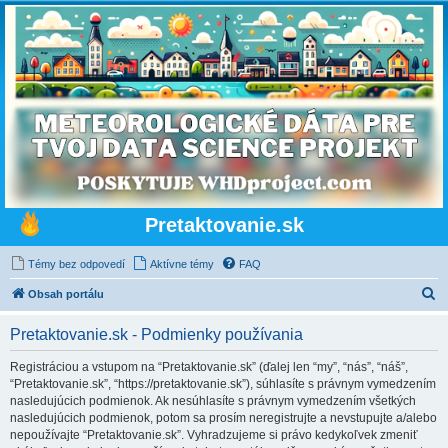
Pretaktovanie.sk
Témy bez odpovedí
Aktívne témy
FAQ
H
Obsah portálu
ľ
Pretaktovanie.sk - Podmienky používania
a
d
Registráciou a vstupom na “Pretaktovanie.sk” (ďalej len “my”, “nás”, “náš”,
“Pretaktovanie.sk”, “https://pretaktovanie.sk”), súhlasíte s právnym vymedzením
a
nasledujúcich podmienok. Ak nesúhlasíte s právnym vymedzením všetkých
ť
nasledujúcich podmienok, potom sa prosím neregistrujte a nevstupujte a/alebo
nepoužívajte “Pretaktovanie.sk”. Vyhradzujeme si právo kedykoľvek zmeniť