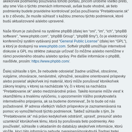
akékoľvek podmienky používania tohoto portálu, pričom urobíme všetko preto,
aby sme Vás o týchto zmenách informovali, avšak bude vhodné, ak tieto
podmienky budete pravidelne kontrolovať počas používania “Pretaktovanie.sk”
a to z dôvodu, že musíte súhlasiť s každou zmenou týchto podmienok, ktoré
budú aktualizované a/alebo upravené.
Naše fórum je založené na systéme phpBB (ďalej len “oni”, “im”, “ich”, “phpBB
software”, “www.phpbb.com”, “phpBB Group”, “phpBB tímy”), čo je elektronický
konferenčný systém vydávaný pod “
General Public License
” (ďalej len “GPL”),
a ktorý je dostupný na
www.phpbb.com
. Softvér phpBB umožňuje internetové
diskusie a GPL mu striktne zakazuje určovať čo môžme a/alebo nemôžme v
rámci povoleného obsahu a/alebo správy. Pre ďalšie informácie o phpBB,
navštívte, prosím:
https://www.phpbb.com/
.
Ďalej súhlasíte s tým, že nebudete odosielať žiadne urážlivé, obscénne,
vulgárne, ohováracie, nenávistné, výhražné, sexuálne orientované príspevky
alebo posielať akýkoľvek iný materiál, ktorý môže porušovať ktorékoľvek
zákony krajiny, v ktorej sa nachádzate Vy, či v ktorej sa nachádza
“Pretaktovanie.sk” alebo medzinárodné právo. Takéto konanie môže viesť k
okamžitému a trvalému vylúčeniu, s upozornením Vášho poskytovateľa
internetového pripojenia, ak sa budeme domnievať, že to bude od nás
požadované. IP adresa všetkých Vašich príspevkov je zaznamenávaná na
pomoc vo vymožiteľnosti týchto podmienok. Taktiež súhlasíte s tým, že
“Pretaktovanie.sk” má právo kedykoľvek odstrániť, upraviť, presunúť alebo
uzamknúť ktorúkoľvek tému, ktorá by porušovala tieto podmienky. Ako
používateľ, súhlasíte s ukladaním do databázy akejkoľvek informácie, ktorú
vložíte. Hoci táto informácia nebude zverejnená/poskytnutá žiadnej tretej