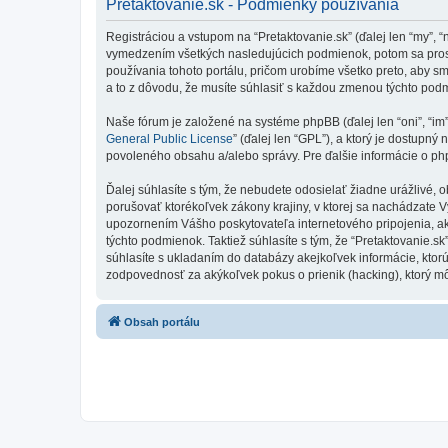
Pretaktovanie.sk - Podmienky používania
Registráciou a vstupom na “Pretaktovanie.sk” (ďalej len “my”, 
vymedzením všetkých nasledujúcich podmienok, potom sa prosí
používania tohoto portálu, pričom urobíme všetko preto, aby s
a to z dôvodu, že musíte súhlasiť s každou zmenou týchto pod
Naše fórum je založené na systéme phpBB (ďalej len “oni”, “im
General Public License
” (ďalej len “GPL”), a ktorý je dostupný 
povoleného obsahu a/alebo správy. Pre ďalšie informácie o php
Ďalej súhlasíte s tým, že nebudete odosielať žiadne urážlivé, 
porušovať ktorékoľvek zákony krajiny, v ktorej sa nachádzate 
upozornením Vášho poskytovateľa internetového pripojenia, 
týchto podmienok. Taktiež súhlasíte s tým, že “Pretaktovanie.s
súhlasíte s ukladaním do databázy akejkoľvek informácie, ktorú
zodpovednosť za akýkoľvek pokus o prienik (hacking), ktorý môž
Obsah portálu