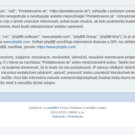
“nás”, “náš”, “Pretaktovanie.sk”, “https://pretaktovanie.sk”), súhlasíte s právnym 
m neregistrujte a nevstupujte a/alebo nepoužívajte “Pretaktovanie.sk”. Vyhradz
me Vás o týchto zmenách informovali, avšak bude vhodné, ak tieto podmienky budet
mienok, ktoré budú aktualizované a/alebo upravené.
”, “ich”, “phpBB software”, “www.phpbb.com”, “phpBB Group”, “phpBB tímy”), čo je 
na
www.phpbb.com
. Softvér phpBB umožňuje internetové diskusie a GPL mu strik
BB, navštívte, prosím:
https://www.phpbb.com/
.
obscénne, vulgárne, ohováracie, nenávistné, výhražné, sexuálne orientované príspe
Vy, či v ktorej sa nachádza “Pretaktovanie.sk” alebo medzinárodné právo. Takéto k
ak sa budeme domnievať, že to bude od nás požadované. IP adresa všetkých Vašic
k” má právo kedykoľvek odstrániť, upraviť, presunúť alebo uzamknúť ktorúkoľvek té
 vložíte. Hoci táto informácia nebude zverejnená/poskytnutá žiadnej tretej strane
e viesť k zneužitiu týchto údajov.
Založené na
phpBB
® Forum Software © phpBB Limited
2001-2026 | HWSK s.r.o.
Súkromie
|
Podmienky