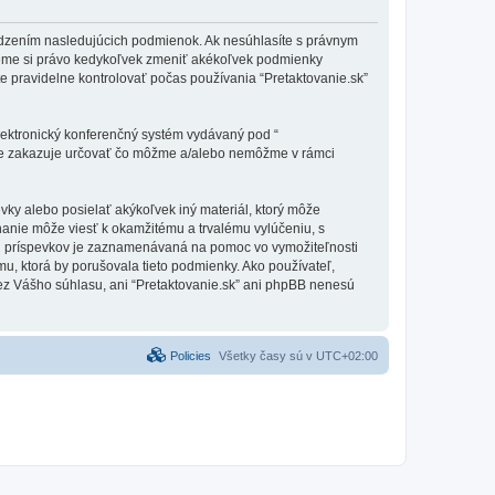
vymedzením nasledujúcich podmienok. Ak nesúhlasíte s právnym
ujeme si právo kedykoľvek zmeniť akékoľvek podmienky
e pravidelne kontrolovať počas používania “Pretaktovanie.sk”
elektronický konferenčný systém vydávaný pod “
tne zakazuje určovať čo môžme a/alebo nemôžme v rámci
vky alebo posielať akýkoľvek iný materiál, ktorý môže
onanie môže viesť k okamžitému a trvalému vylúčeniu, s
h príspevkov je zaznamenávaná na pomoc vo vymožiteľnosti
mu, ktorá by porušovala tieto podmienky. Ako používateľ,
 bez Vášho súhlasu, ani “Pretaktovanie.sk” ani phpBB nenesú
Policies
Všetky časy sú v
UTC+02:00