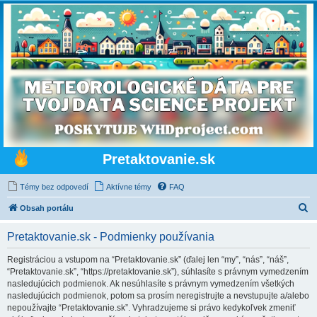
Pretaktovanie.sk
Témy bez odpovedí
Aktívne témy
FAQ
H
Obsah portálu
ľ
Pretaktovanie.sk - Podmienky používania
a
d
Registráciou a vstupom na “Pretaktovanie.sk” (ďalej len “my”, “nás”, “náš”,
“Pretaktovanie.sk”, “https://pretaktovanie.sk”), súhlasíte s právnym vymedzením
a
nasledujúcich podmienok. Ak nesúhlasíte s právnym vymedzením všetkých
ť
nasledujúcich podmienok, potom sa prosím neregistrujte a nevstupujte a/alebo
nepoužívajte “Pretaktovanie.sk”. Vyhradzujeme si právo kedykoľvek zmeniť