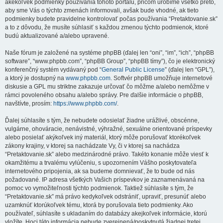
akékoľvek podmienky používania tohoto portálu, pričom urobíme všetko preto,
aby sme Vás o týchto zmenách informovali, avšak bude vhodné, ak tieto
podmienky budete pravidelne kontrolovať počas používania “Pretaktovanie.sk”
a to z dôvodu, že musíte súhlasiť s každou zmenou týchto podmienok, ktoré
budú aktualizované a/alebo upravené.
Naše fórum je založené na systéme phpBB (ďalej len “oni”, “im”, “ich”, “phpBB
software”, “www.phpbb.com”, “phpBB Group”, “phpBB tímy”), čo je elektronický
konferenčný systém vydávaný pod “
General Public License
” (ďalej len “GPL”),
a ktorý je dostupný na
www.phpbb.com
. Softvér phpBB umožňuje internetové
diskusie a GPL mu striktne zakazuje určovať čo môžme a/alebo nemôžme v
rámci povoleného obsahu a/alebo správy. Pre ďalšie informácie o phpBB,
navštívte, prosím:
https://www.phpbb.com/
.
Ďalej súhlasíte s tým, že nebudete odosielať žiadne urážlivé, obscénne,
vulgárne, ohováracie, nenávistné, výhražné, sexuálne orientované príspevky
alebo posielať akýkoľvek iný materiál, ktorý môže porušovať ktorékoľvek
zákony krajiny, v ktorej sa nachádzate Vy, či v ktorej sa nachádza
“Pretaktovanie.sk” alebo medzinárodné právo. Takéto konanie môže viesť k
okamžitému a trvalému vylúčeniu, s upozornením Vášho poskytovateľa
internetového pripojenia, ak sa budeme domnievať, že to bude od nás
požadované. IP adresa všetkých Vašich príspevkov je zaznamenávaná na
pomoc vo vymožiteľnosti týchto podmienok. Taktiež súhlasíte s tým, že
“Pretaktovanie.sk” má právo kedykoľvek odstrániť, upraviť, presunúť alebo
uzamknúť ktorúkoľvek tému, ktorá by porušovala tieto podmienky. Ako
používateľ, súhlasíte s ukladaním do databázy akejkoľvek informácie, ktorú
vložíte. Hoci táto informácia nebude zverejnená/poskytnutá žiadnej tretej