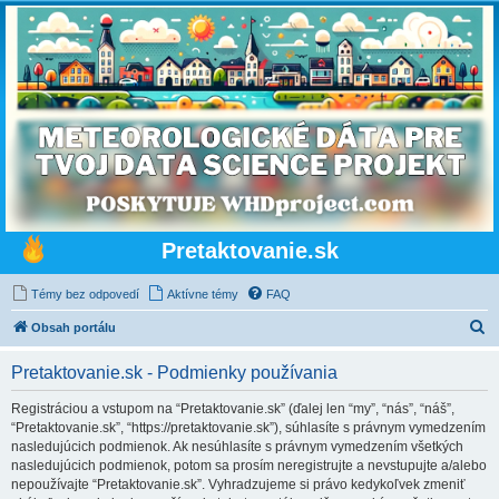
Pretaktovanie.sk
Témy bez odpovedí
Aktívne témy
FAQ
H
Obsah portálu
ľ
Pretaktovanie.sk - Podmienky používania
a
d
Registráciou a vstupom na “Pretaktovanie.sk” (ďalej len “my”, “nás”, “náš”,
“Pretaktovanie.sk”, “https://pretaktovanie.sk”), súhlasíte s právnym vymedzením
a
nasledujúcich podmienok. Ak nesúhlasíte s právnym vymedzením všetkých
ť
nasledujúcich podmienok, potom sa prosím neregistrujte a nevstupujte a/alebo
nepoužívajte “Pretaktovanie.sk”. Vyhradzujeme si právo kedykoľvek zmeniť