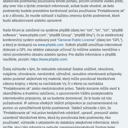
akékoľvek podmienky používania tohoto portálu, pričom urobíme všetko preto,
aby sme Vás o týchto zmenách informovali, avšak bude vhodné, ak tieto
podmienky budete pravidelne kontrolovať počas používania “Pretaktovanie.sk”
a to z dôvodu, že musíte súhlasiť s každou zmenou týchto podmienok, ktoré
budú aktualizované a/alebo upravené.
Naše fórum je založené na systéme phpBB (ďalej len “oni”, “im”, “ich”, “phpBB
software”, “www.phpbb.com”, “phpBB Group”, “phpBB tímy”), čo je elektronický
konferenčný systém vydávaný pod “
General Public License
” (ďalej len “GPL”),
a ktorý je dostupný na
www.phpbb.com
. Softvér phpBB umožňuje internetové
diskusie a GPL mu striktne zakazuje určovať čo môžme a/alebo nemôžme v
rámci povoleného obsahu a/alebo správy. Pre ďalšie informácie o phpBB,
navštívte, prosím:
https://www.phpbb.com/
.
Ďalej súhlasíte s tým, že nebudete odosielať žiadne urážlivé, obscénne,
vulgárne, ohováracie, nenávistné, výhražné, sexuálne orientované príspevky
alebo posielať akýkoľvek iný materiál, ktorý môže porušovať ktorékoľvek
zákony krajiny, v ktorej sa nachádzate Vy, či v ktorej sa nachádza
“Pretaktovanie.sk” alebo medzinárodné právo. Takéto konanie môže viesť k
okamžitému a trvalému vylúčeniu, s upozornením Vášho poskytovateľa
internetového pripojenia, ak sa budeme domnievať, že to bude od nás
požadované. IP adresa všetkých Vašich príspevkov je zaznamenávaná na
pomoc vo vymožiteľnosti týchto podmienok. Taktiež súhlasíte s tým, že
“Pretaktovanie.sk” má právo kedykoľvek odstrániť, upraviť, presunúť alebo
uzamknúť ktorúkoľvek tému, ktorá by porušovala tieto podmienky. Ako
používateľ, súhlasíte s ukladaním do databázy akejkoľvek informácie, ktorú
vložíte. Hoci táto informácia nebude zverejnená/poskytnutá žiadnej tretej