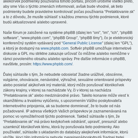
akékoľvek podmienky používania tohoto portálu, pričom urobíme všetko preto,
aby sme Vás o týchto zmenách informovali, avšak bude vhodné, ak tieto
podmienky budete pravidelne kontrolovať počas používania “Pretaktovanie.sk”
a to z dôvodu, že musíte súhlasiť s každou zmenou týchto podmienok, ktoré
budú aktualizované a/alebo upravené.
Naše fórum je založené na systéme phpBB (ďalej len “oni”, “im”, “ich”, “phpBB
software”, “www.phpbb.com”, “phpBB Group”, “phpBB tímy”), čo je elektronický
konferenčný systém vydávaný pod “
General Public License
” (ďalej len “GPL”),
a ktorý je dostupný na
www.phpbb.com
. Softvér phpBB umožňuje internetové
diskusie a GPL mu striktne zakazuje určovať čo môžme a/alebo nemôžme v
rámci povoleného obsahu a/alebo správy. Pre ďalšie informácie o phpBB,
navštívte, prosím:
https://www.phpbb.com/
.
Ďalej súhlasíte s tým, že nebudete odosielať žiadne urážlivé, obscénne,
vulgárne, ohováracie, nenávistné, výhražné, sexuálne orientované príspevky
alebo posielať akýkoľvek iný materiál, ktorý môže porušovať ktorékoľvek
zákony krajiny, v ktorej sa nachádzate Vy, či v ktorej sa nachádza
“Pretaktovanie.sk” alebo medzinárodné právo. Takéto konanie môže viesť k
okamžitému a trvalému vylúčeniu, s upozornením Vášho poskytovateľa
internetového pripojenia, ak sa budeme domnievať, že to bude od nás
požadované. IP adresa všetkých Vašich príspevkov je zaznamenávaná na
pomoc vo vymožiteľnosti týchto podmienok. Taktiež súhlasíte s tým, že
“Pretaktovanie.sk” má právo kedykoľvek odstrániť, upraviť, presunúť alebo
uzamknúť ktorúkoľvek tému, ktorá by porušovala tieto podmienky. Ako
používateľ, súhlasíte s ukladaním do databázy akejkoľvek informácie, ktorú
vložíte. Hoci táto informácia nebude zverejnená/poskytnutá žiadnej tretej