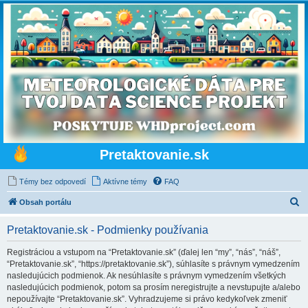
Pretaktovanie.sk
Témy bez odpovedí
Aktívne témy
FAQ
H
Obsah portálu
ľ
Pretaktovanie.sk - Podmienky používania
a
d
Registráciou a vstupom na “Pretaktovanie.sk” (ďalej len “my”, “nás”, “náš”,
“Pretaktovanie.sk”, “https://pretaktovanie.sk”), súhlasíte s právnym vymedzením
a
nasledujúcich podmienok. Ak nesúhlasíte s právnym vymedzením všetkých
ť
nasledujúcich podmienok, potom sa prosím neregistrujte a nevstupujte a/alebo
nepoužívajte “Pretaktovanie.sk”. Vyhradzujeme si právo kedykoľvek zmeniť