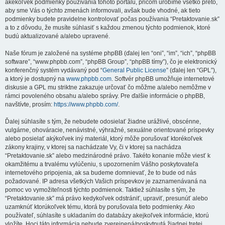
akékoľvek podmienky používania tohoto portálu, pričom urobíme všetko preto,
aby sme Vás o týchto zmenách informovali, avšak bude vhodné, ak tieto
podmienky budete pravidelne kontrolovať počas používania “Pretaktovanie.sk”
a to z dôvodu, že musíte súhlasiť s každou zmenou týchto podmienok, ktoré
budú aktualizované a/alebo upravené.
Naše fórum je založené na systéme phpBB (ďalej len “oni”, “im”, “ich”, “phpBB
software”, “www.phpbb.com”, “phpBB Group”, “phpBB tímy”), čo je elektronický
konferenčný systém vydávaný pod “
General Public License
” (ďalej len “GPL”),
a ktorý je dostupný na
www.phpbb.com
. Softvér phpBB umožňuje internetové
diskusie a GPL mu striktne zakazuje určovať čo môžme a/alebo nemôžme v
rámci povoleného obsahu a/alebo správy. Pre ďalšie informácie o phpBB,
navštívte, prosím:
https://www.phpbb.com/
.
Ďalej súhlasíte s tým, že nebudete odosielať žiadne urážlivé, obscénne,
vulgárne, ohováracie, nenávistné, výhražné, sexuálne orientované príspevky
alebo posielať akýkoľvek iný materiál, ktorý môže porušovať ktorékoľvek
zákony krajiny, v ktorej sa nachádzate Vy, či v ktorej sa nachádza
“Pretaktovanie.sk” alebo medzinárodné právo. Takéto konanie môže viesť k
okamžitému a trvalému vylúčeniu, s upozornením Vášho poskytovateľa
internetového pripojenia, ak sa budeme domnievať, že to bude od nás
požadované. IP adresa všetkých Vašich príspevkov je zaznamenávaná na
pomoc vo vymožiteľnosti týchto podmienok. Taktiež súhlasíte s tým, že
“Pretaktovanie.sk” má právo kedykoľvek odstrániť, upraviť, presunúť alebo
uzamknúť ktorúkoľvek tému, ktorá by porušovala tieto podmienky. Ako
používateľ, súhlasíte s ukladaním do databázy akejkoľvek informácie, ktorú
vložíte. Hoci táto informácia nebude zverejnená/poskytnutá žiadnej tretej