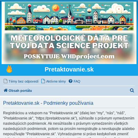
Pretaktovanie.sk
Témy bez odpovedí
Aktívne témy
FAQ
H
Obsah portálu
ľ
Pretaktovanie.sk - Podmienky používania
a
d
Registráciou a vstupom na “Pretaktovanie.sk” (ďalej len “my”, “nás”, “náš”,
“Pretaktovanie.sk”, “https://pretaktovanie.sk”), súhlasíte s právnym vymedzením
a
nasledujúcich podmienok. Ak nesúhlasíte s právnym vymedzením všetkých
ť
nasledujúcich podmienok, potom sa prosím neregistrujte a nevstupujte a/alebo
nepoužívajte “Pretaktovanie.sk”. Vyhradzujeme si právo kedykoľvek zmeniť