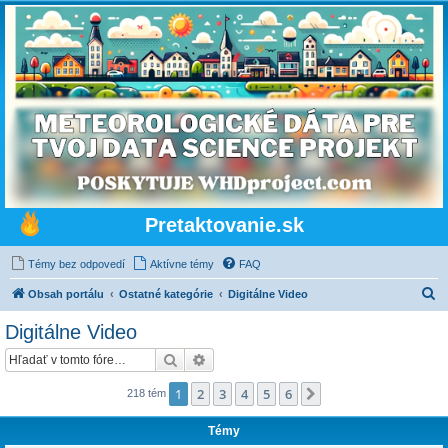
Pretaktovanie.sk
Témy bez odpovedí
Aktívne témy
FAQ
H
Obsah portálu
Ostatné kategórie
Digitálne Video
ľ
Digitálne Video
a
Hľadať
Rozšírené vyhľadávanie
d
a
1
2
3
4
5
6
Ďalšia
218 tém
ť
Témy