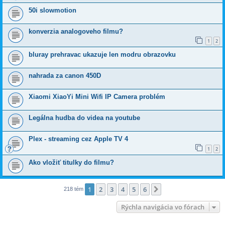
50i slowmotion
konverzia analogoveho filmu?
1
2
bluray prehravac ukazuje len modru obrazovku
nahrada za canon 450D
Xiaomi XiaoYi Mini Wifi IP Camera problém
Legálna hudba do videa na youtube
Plex - streaming cez Apple TV 4
1
2
Ako vložiť titulky do filmu?
1
2
3
4
5
6
Ďalšia
218 tém
Rýchla navigácia vo fórach