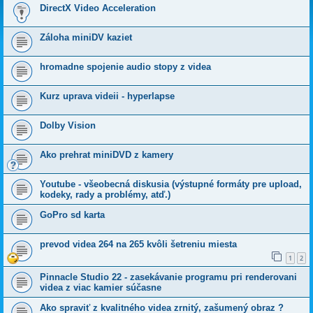
DirectX Video Acceleration
Záloha miniDV kaziet
hromadne spojenie audio stopy z videa
Kurz uprava videii - hyperlapse
Dolby Vision
Ako prehrat miniDVD z kamery
Youtube - všeobecná diskusia (výstupné formáty pre upload,
kodeky, rady a problémy, atď.)
GoPro sd karta
prevod videa 264 na 265 kvôli šetreniu miesta
1
2
Pinnacle Studio 22 - zasekávanie programu pri renderovani
videa z viac kamier súčasne
Ako spraviť z kvalitného videa zrnitý, zašumený obraz ?