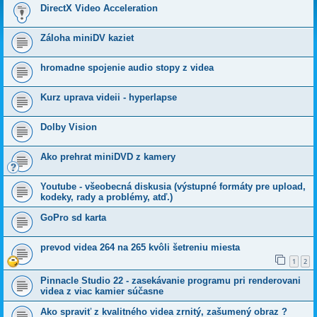
DirectX Video Acceleration
Záloha miniDV kaziet
hromadne spojenie audio stopy z videa
Kurz uprava videii - hyperlapse
Dolby Vision
Ako prehrat miniDVD z kamery
Youtube - všeobecná diskusia (výstupné formáty pre upload,
kodeky, rady a problémy, atď.)
GoPro sd karta
prevod videa 264 na 265 kvôli šetreniu miesta
1
2
Pinnacle Studio 22 - zasekávanie programu pri renderovani
videa z viac kamier súčasne
Ako spraviť z kvalitného videa zrnitý, zašumený obraz ?