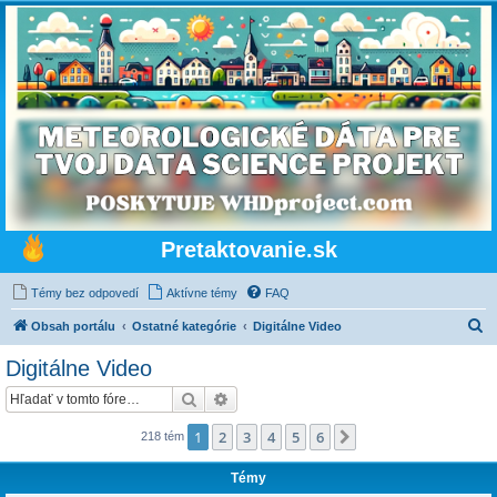
Pretaktovanie.sk
Témy bez odpovedí
Aktívne témy
FAQ
H
Obsah portálu
Ostatné kategórie
Digitálne Video
ľ
Digitálne Video
a
Hľadať
Rozšírené vyhľadávanie
d
a
1
2
3
4
5
6
Ďalšia
218 tém
ť
Témy