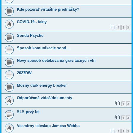
Kde pozerať virtuálne prednášky?
COVID-19 - fakty
1
2
3
Sonda Psyche
Sposob komunikacie sond...
Novy sposob detekovania gravitacnych vln
2023DW
Mozny dark energy breaker
Odporúčané videá/dokumenty
1
2
SLS prvý let
1
2
Vesmírny teleskop Jamesa Webba
1
2
3