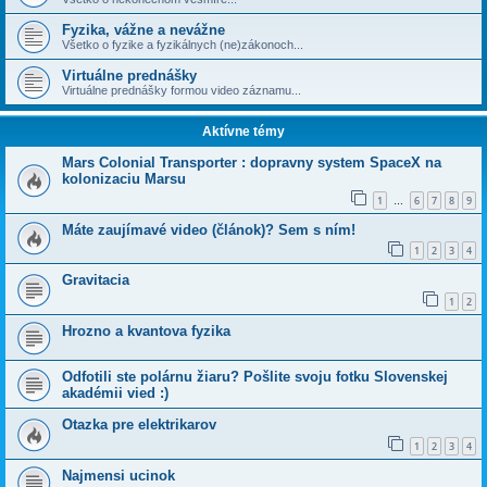
Fyzika, vážne a nevážne
Všetko o fyzike a fyzikálnych (ne)zákonoch...
Virtuálne prednášky
Virtuálne prednášky formou video záznamu...
Aktívne témy
Mars Colonial Transporter : dopravny system SpaceX na
kolonizaciu Marsu
1
6
7
8
9
…
Máte zaujímavé video (článok)? Sem s ním!
1
2
3
4
Gravitacia
1
2
Hrozno a kvantova fyzika
Odfotili ste polárnu žiaru? Pošlite svoju fotku Slovenskej
akadémii vied :)
Otazka pre elektrikarov
1
2
3
4
Najmensi ucinok