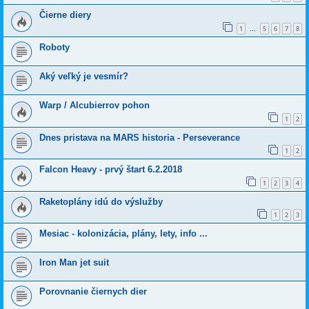
Čierne diery
1
5
6
7
8
…
Roboty
Aký veľký je vesmír?
Warp / Alcubierrov pohon
1
2
Dnes pristava na MARS historia - Perseverance
1
2
Falcon Heavy - prvý štart 6.2.2018
1
2
3
4
Raketoplány idú do výslužby
1
2
3
Mesiac - kolonizácia, plány, lety, info ...
Iron Man jet suit
Porovnanie čiernych dier