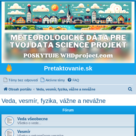
Pretaktovanie.sk
Témy bez odpovedí
Aktívne témy
FAQ
H
Obsah portálu
Veda, vesmír, fyzika, vážne a nevážne
ľ
Veda, vesmír, fyzika, vážne a nevážne
a
Fórum
d
a
Veda všeobecne
Všetko o vede...
ť
Vesmír
Všetko o nekonečnom vesmíre...