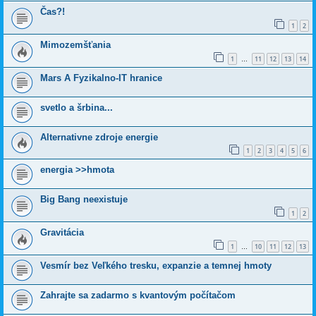
Čas?!
1
2
Mimozemšťania
1
11
12
13
14
…
Mars A Fyzikalno-IT hranice
svetlo a šrbina...
Alternativne zdroje energie
1
2
3
4
5
6
energia >>hmota
Big Bang neexistuje
1
2
Gravitácia
1
10
11
12
13
…
Vesmír bez Veľkého tresku, expanzie a temnej hmoty
Zahrajte sa zadarmo s kvantovým počítačom