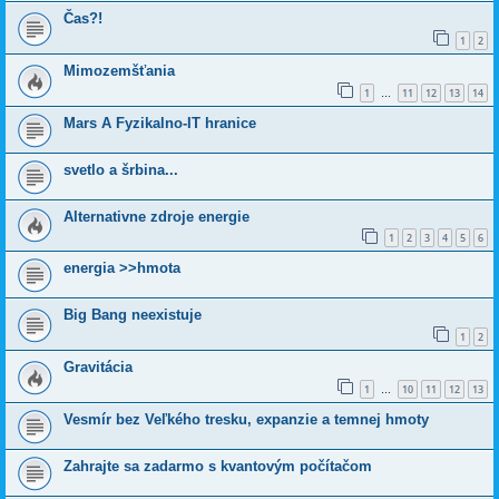
Čas?!
1
2
Mimozemšťania
1
11
12
13
14
…
Mars A Fyzikalno-IT hranice
svetlo a šrbina...
Alternativne zdroje energie
1
2
3
4
5
6
energia >>hmota
Big Bang neexistuje
1
2
Gravitácia
1
10
11
12
13
…
Vesmír bez Veľkého tresku, expanzie a temnej hmoty
Zahrajte sa zadarmo s kvantovým počítačom