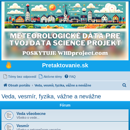
Pretaktovanie.sk
Témy bez odpovedí
Aktívne témy
FAQ
H
Obsah portálu
Veda, vesmír, fyzika, vážne a nevážne
ľ
Veda, vesmír, fyzika, vážne a nevážne
a
Fórum
d
a
Veda všeobecne
Všetko o vede...
ť
Vesmír
Všetko o nekonečnom vesmíre...