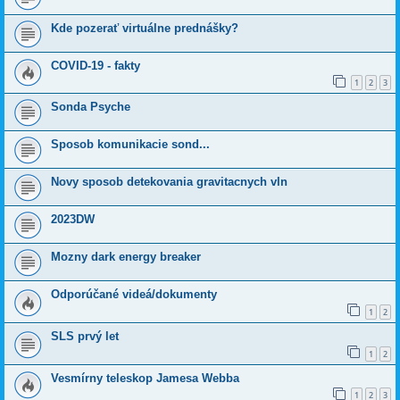
Kde pozerať virtuálne prednášky?
COVID-19 - fakty
1
2
3
Sonda Psyche
Sposob komunikacie sond...
Novy sposob detekovania gravitacnych vln
2023DW
Mozny dark energy breaker
Odporúčané videá/dokumenty
1
2
SLS prvý let
1
2
Vesmírny teleskop Jamesa Webba
1
2
3