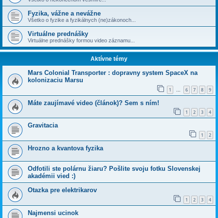
Fyzika, vážne a nevážne
Všetko o fyzike a fyzikálnych (ne)zákonoch...
Virtuálne prednášky
Virtuálne prednášky formou video záznamu...
Aktívne témy
Mars Colonial Transporter : dopravny system SpaceX na
kolonizaciu Marsu
1
6
7
8
9
…
Máte zaujímavé video (článok)? Sem s ním!
1
2
3
4
Gravitacia
1
2
Hrozno a kvantova fyzika
Odfotili ste polárnu žiaru? Pošlite svoju fotku Slovenskej
akadémii vied :)
Otazka pre elektrikarov
1
2
3
4
Najmensi ucinok