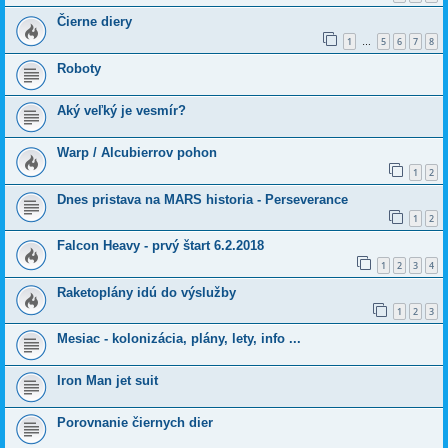
Čierne diery
1
5
6
7
8
…
Roboty
Aký veľký je vesmír?
Warp / Alcubierrov pohon
1
2
Dnes pristava na MARS historia - Perseverance
1
2
Falcon Heavy - prvý štart 6.2.2018
1
2
3
4
Raketoplány idú do výslužby
1
2
3
Mesiac - kolonizácia, plány, lety, info ...
Iron Man jet suit
Porovnanie čiernych dier