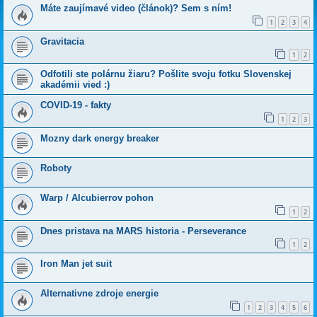
Máte zaujímavé video (článok)? Sem s ním!
1
2
3
4
Gravitacia
1
2
Odfotili ste polárnu žiaru? Pošlite svoju fotku Slovenskej
akadémii vied :)
COVID-19 - fakty
1
2
3
Mozny dark energy breaker
Roboty
Warp / Alcubierrov pohon
1
2
Dnes pristava na MARS historia - Perseverance
1
2
Iron Man jet suit
Alternativne zdroje energie
1
2
3
4
5
6