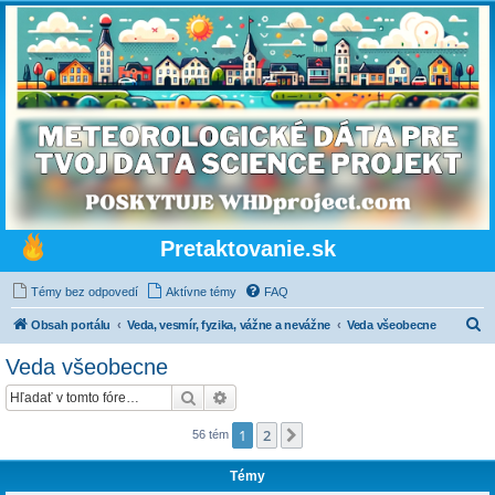
Pretaktovanie.sk
Témy bez odpovedí
Aktívne témy
FAQ
H
Obsah portálu
Veda, vesmír, fyzika, vážne a nevážne
Veda všeobecne
ľ
Veda všeobecne
a
Hľadať
Rozšírené vyhľadávanie
d
a
1
2
Ďalšia
56 tém
ť
Témy