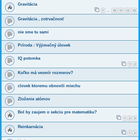
Gravitácia
1
10
11
12
13
…
Gravitácia , zotrvačnosť
nie sme tu sami
Príroda : Výjimečný úlovek
IQ potomka
1
2
Koľko má vesmír rozmerov?
clovek ktoremu obnovili miechu
Zloženie atómov
Bol by zaujem o sekciu pre matematiku?
1
2
3
Reinkarnácia
1
2