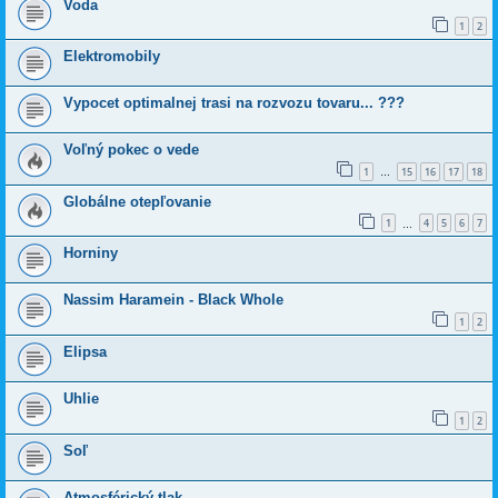
Voda
1
2
Elektromobily
Vypocet optimalnej trasi na rozvozu tovaru... ???
Voľný pokec o vede
1
15
16
17
18
…
Globálne otepľovanie
1
4
5
6
7
…
Horniny
Nassim Haramein - Black Whole
1
2
Elipsa
Uhlie
1
2
Soľ
Atmosférický tlak