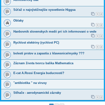
Súťaž o najvýstižnejšie vysvetlenie Higgsa
1
2
Oblaky
1
2
Hanbovnik slovenskych medii pri ich informovani o vede
1
2
Rychlost elektriny (rychlost PC)
1
2
bolesti prstov a zapastia z klavesnice/mysky ???
Záznam života tvorcu balika Mathematica
E-cat A.Rossi Energia buducnosti?
"antibiotika " na virusy
Stíhače - aerodynamické zázraky
1
2