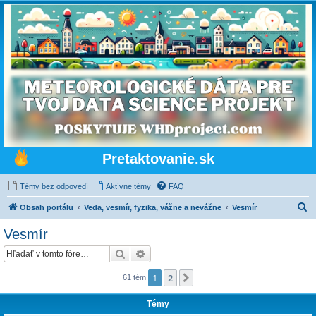
Pretaktovanie.sk
Témy bez odpovedí
Aktívne témy
FAQ
H
Obsah portálu
Veda, vesmír, fyzika, vážne a nevážne
Vesmír
ľ
Vesmír
a
Hľadať
Rozšírené vyhľadávanie
d
a
1
2
Ďalšia
61 tém
ť
Témy