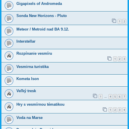
Gigapixels of Andromeda
Sonda New Horizons - Pluto
1
2
Meteor / Metroid nad BA 9.12.
Interstellar
Rozpínanie vesmíru
1
2
3
Vesmirna turistika
Kometa Ison
Veľký tresk
1
4
5
6
7
…
Hry s vesmírnou tématikou
1
2
3
4
Voda na Marse