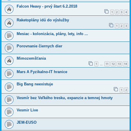
Falcon Heavy - prvý štart 6.2.2018
1
2
3
4
Raketoplány idú do výslužby
1
2
3
Mesiac - kolonizácia, plány, lety, info ...
Porovnanie čiernych dier
Mimozemšťania
1
11
12
13
14
…
Mars A Fyzikalno-IT hranice
Big Bang neexistuje
1
2
Vesmír bez Veľkého tresku, expanzie a temnej hmoty
Vesmir Live
JEM-EUSO