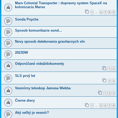
Mars Colonial Transporter : dopravny system SpaceX na
kolonizaciu Marsu
1
6
7
8
9
…
Sonda Psyche
Sposob komunikacie sond...
Novy sposob detekovania gravitacnych vln
2023DW
Odporúčané videá/dokumenty
1
2
SLS prvý let
1
2
Vesmírny teleskop Jamesa Webba
1
2
3
Čierne diery
1
5
6
7
8
…
Aký veľký je vesmír?