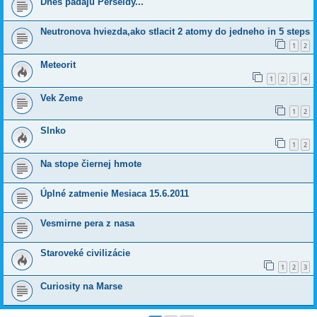
Dnes padaju Perseidy...
Neutronova hviezda,ako stlacit 2 atomy do jedneho in 5 steps
1
2
Meteorit
1
2
3
4
Vek Zeme
1
2
Slnko
1
2
Na stope čiernej hmote
Úplné zatmenie Mesiaca 15.6.2011
Vesmirne pera z nasa
Staroveké civilizácie
1
2
3
Curiosity na Marse