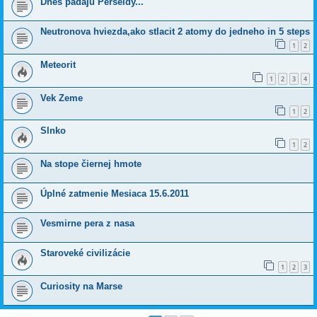
Dnes padaju Perseidy...
Neutronova hviezda,ako stlacit 2 atomy do jedneho in 5 steps
1
2
Meteorit
1
2
3
4
Vek Zeme
1
2
Slnko
1
2
Na stope čiernej hmote
Úplné zatmenie Mesiaca 15.6.2011
Vesmirne pera z nasa
Staroveké civilizácie
1
2
3
Curiosity na Marse