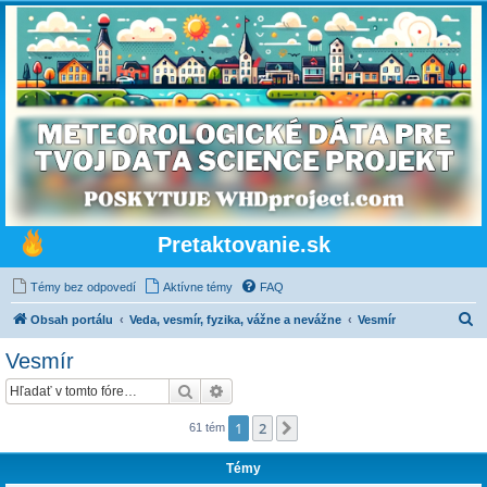
Pretaktovanie.sk
Témy bez odpovedí
Aktívne témy
FAQ
H
Obsah portálu
Veda, vesmír, fyzika, vážne a nevážne
Vesmír
ľ
Vesmír
a
Hľadať
Rozšírené vyhľadávanie
d
a
1
2
Ďalšia
61 tém
ť
Témy