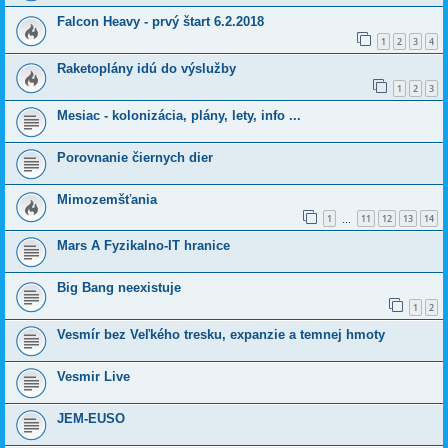
Falcon Heavy - prvý štart 6.2.2018
1
2
3
4
Raketoplány idú do výslužby
1
2
3
Mesiac - kolonizácia, plány, lety, info ...
Porovnanie čiernych dier
Mimozemšťania
1
11
12
13
14
…
Mars A Fyzikalno-IT hranice
Big Bang neexistuje
1
2
Vesmír bez Veľkého tresku, expanzie a temnej hmoty
Vesmir Live
JEM-EUSO