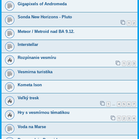
Gigapixels of Andromeda
Sonda New Horizons - Pluto
1
2
Meteor / Metroid nad BA 9.12.
Interstellar
Rozpínanie vesmíru
1
2
3
Vesmirna turistika
Kometa Ison
Veľký tresk
1
4
5
6
7
…
Hry s vesmírnou tématikou
1
2
3
4
Voda na Marse