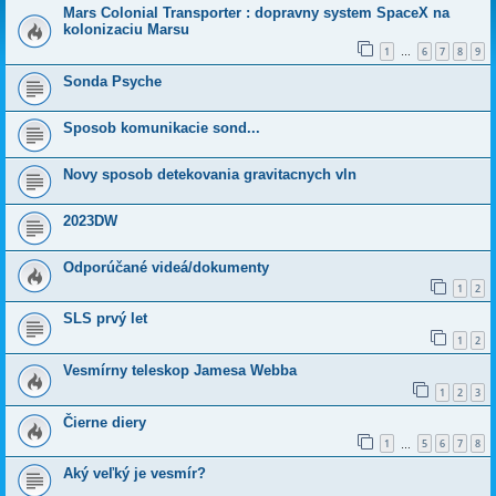
Mars Colonial Transporter : dopravny system SpaceX na
kolonizaciu Marsu
1
6
7
8
9
…
Sonda Psyche
Sposob komunikacie sond...
Novy sposob detekovania gravitacnych vln
2023DW
Odporúčané videá/dokumenty
1
2
SLS prvý let
1
2
Vesmírny teleskop Jamesa Webba
1
2
3
Čierne diery
1
5
6
7
8
…
Aký veľký je vesmír?