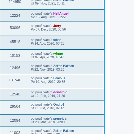
114950
Ut 09. Nov, 2021, 23:11
od používateľa
HellAngel
12224
Ne 15. Aug, 2021, 21:22
od používateľa
Jerry
53096
Po 07. Dec, 2020, 00:56
od používateľa
fobos
45518
Pi 14. Aug, 2020, 08:31
od používateľa
wingo
10153
Ut 07. Apr, 2020, 16:47
od používateľa
Zoltan Balaton
12496
Pi 22. Nov, 2019, 03:25
od používateľa
Famous
131540
Po 19. Aug, 2019, 20:55
od používateľa
dendroid
12548
Ut 12. Feb, 2019, 21:26
od používateľa
Ondro1
29564
Št 11. Okt, 2018, 02:12
od používateľa
prepelica
12084
Ut 20. Mar, 2018, 20:09
od používateľa
Zoltan Balaton
11003