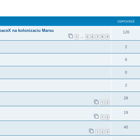
ODPOVEDÍ
SpaceX na kolonizaciu Marsu
126
1
5
6
7
8
9
…
2
6
0
2
28
1
2
19
1
2
40
1
2
3