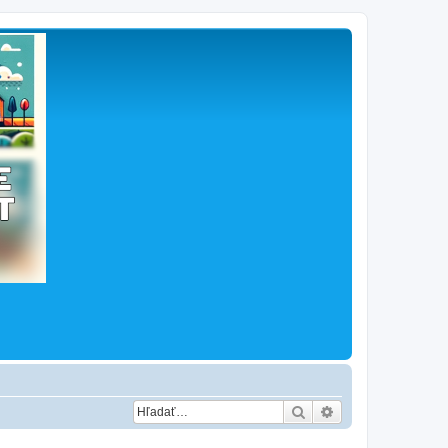
Hľadať
Rozšírené vyhľad