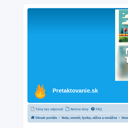
Pretaktovanie.sk
Témy bez odpovedí
Aktívne témy
FAQ
Obsah portálu
Veda, vesmír, fyzika, vážne a nevážne
Ves