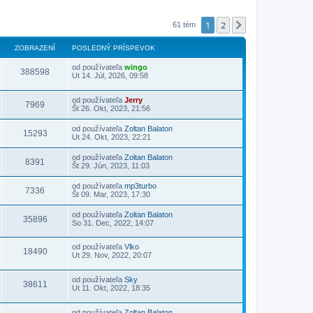
1
2
Ďalšia
61 tém
ZOBRAZENÍ
POSLEDNÝ PRÍSPEVOK
od používateľa
wingo
388598
Ut 14. Júl, 2026, 09:58
od používateľa
Jerry
7969
Št 26. Okt, 2023, 21:56
od používateľa
Zoltan Balaton
15293
Ut 24. Okt, 2023, 22:21
od používateľa
Zoltan Balaton
8391
Št 29. Jún, 2023, 11:03
od používateľa
mp3turbo
7336
Št 09. Mar, 2023, 17:30
od používateľa
Zoltan Balaton
35896
So 31. Dec, 2022, 14:07
od používateľa
Vlko
18490
Ut 29. Nov, 2022, 20:07
od používateľa
Sky
38611
Ut 11. Okt, 2022, 18:35
od používateľa
Zoltan Balaton