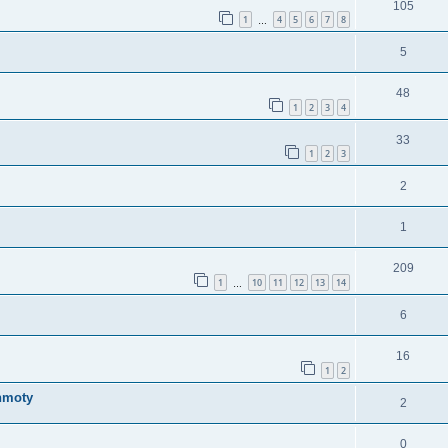
105
1
4
5
6
7
8
…
5
48
1
2
3
4
33
1
2
3
2
1
209
1
10
11
12
13
14
…
6
16
1
2
 hmoty
2
0