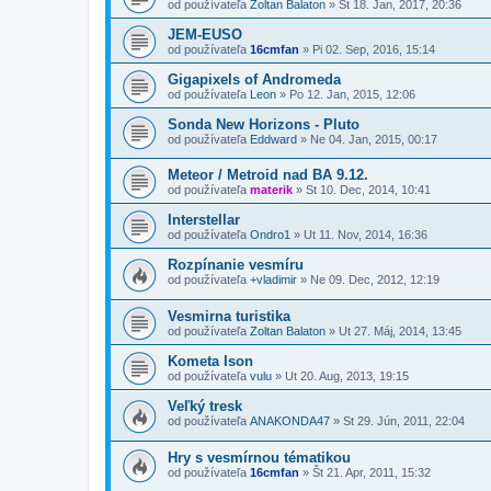
od používateľa
Zoltan Balaton
»
St 18. Jan, 2017, 20:36
JEM-EUSO
od používateľa
16cmfan
»
Pi 02. Sep, 2016, 15:14
Gigapixels of Andromeda
od používateľa
Leon
»
Po 12. Jan, 2015, 12:06
Sonda New Horizons - Pluto
od používateľa
Eddward
»
Ne 04. Jan, 2015, 00:17
Meteor / Metroid nad BA 9.12.
od používateľa
materik
»
St 10. Dec, 2014, 10:41
Interstellar
od používateľa
Ondro1
»
Ut 11. Nov, 2014, 16:36
Rozpínanie vesmíru
od používateľa
+vladimir
»
Ne 09. Dec, 2012, 12:19
Vesmirna turistika
od používateľa
Zoltan Balaton
»
Ut 27. Máj, 2014, 13:45
Kometa Ison
od používateľa
vulu
»
Ut 20. Aug, 2013, 19:15
Veľký tresk
od používateľa
ANAKONDA47
»
St 29. Jún, 2011, 22:04
Hry s vesmírnou tématikou
od používateľa
16cmfan
»
Št 21. Apr, 2011, 15:32