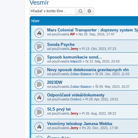
Vesmír
Hľadať
Rozšírené vyhľadávanie
TÉMY
Mars Colonial Transporter : dopravny system 
od používateľa
RP
»
Ne 25. Sep, 2016, 17:47
Sonda Psyche
od používateľa
Jerry
»
Pi 13. Okt, 2023, 07:23
Sposob komunikacie sond...
od používateľa
felipe25
»
St 13. Máj, 2015, 23:43
Novy sposob detekovania gravitacnych vln
od používateľa
Zoltan Balaton
»
Št 29. Jún, 2023, 11:03
2023DW
od používateľa
Zoltan Balaton
»
Št 09. Mar, 2023, 16:27
Odporúčané videá/dokumenty
od používateľa
Ondro1
»
Pi 29. Apr, 2011, 19:51
SLS prvý let
od používateľa
Jerry
»
Pi 26. Aug, 2022, 08:22
Vesmírny teleskop Jamesa Webba
od používateľa
Jerry
»
Po 20. Dec, 2021, 17:30