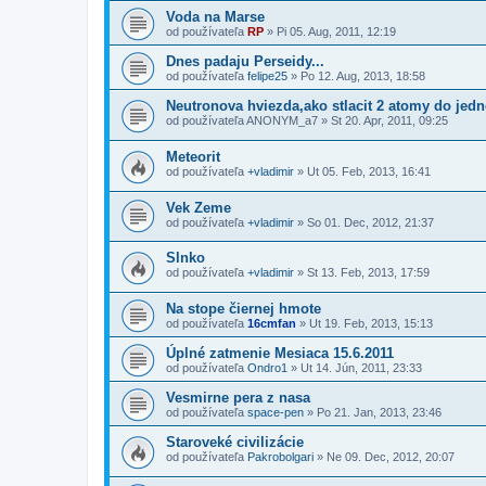
Voda na Marse
od používateľa
RP
»
Pi 05. Aug, 2011, 12:19
Dnes padaju Perseidy...
od používateľa
felipe25
»
Po 12. Aug, 2013, 18:58
Neutronova hviezda,ako stlacit 2 atomy do jedn
od používateľa
ANONYM_a7
»
St 20. Apr, 2011, 09:25
Meteorit
od používateľa
+vladimir
»
Ut 05. Feb, 2013, 16:41
Vek Zeme
od používateľa
+vladimir
»
So 01. Dec, 2012, 21:37
Slnko
od používateľa
+vladimir
»
St 13. Feb, 2013, 17:59
Na stope čiernej hmote
od používateľa
16cmfan
»
Ut 19. Feb, 2013, 15:13
Úplné zatmenie Mesiaca 15.6.2011
od používateľa
Ondro1
»
Ut 14. Jún, 2011, 23:33
Vesmirne pera z nasa
od používateľa
space-pen
»
Po 21. Jan, 2013, 23:46
Staroveké civilizácie
od používateľa
Pakrobolgari
»
Ne 09. Dec, 2012, 20:07