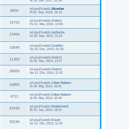
St 18. Jan, 2017, 20:36
od používateľa
16cmfan
8656
Pi 02. Sep, 2016, 15:14
od používateľa
Ondro1
14752
Po 21. Mar, 2016, 14:04
od používateľa
mp3turbo
23464
Ut 29. Sep, 2015, 11:24
od používateľa
QuaDko
10649
So 20. Dec, 2014, 01:39
od používateľa
Ondro1
11300
St 26. Nov, 2014, 13:47
od používateľa
Ondro1
36950
Ne 12. Okt, 2014, 11:42
od používateľa
Zoltan Balaton
10863
St 28. Máj, 2014, 20:41
od používateľa
Zoltan Balaton
9712
St 05. Mar, 2014, 20:40
od používateľa
Shatterhand
83438
Št 30. Jan, 2014, 18:01
od používateľa
Erazer
50194
So 12. Okt, 2013, 11:43