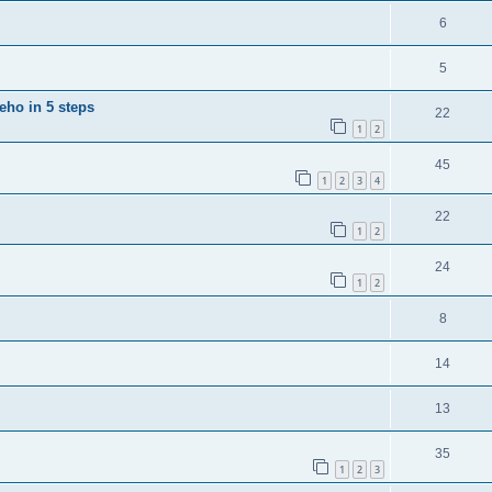
6
5
eho in 5 steps
22
1
2
45
1
2
3
4
22
1
2
24
1
2
8
14
13
35
1
2
3