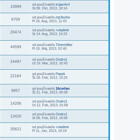
od používateľa
trojan4x4
10999
St 09. Okt, 2013, 18:14
od používateľa
mp3turbo
9709
Pi 16. Aug, 2013, 11:43
od používateľa
+vladimir
26474
St 14. Aug, 2013, 10:23
od používateľa
Timeshifter
44599
Pi 10. Máj, 2013, 02:40
od používateľa
Ondro1
24497
Ut 19. Mar, 2013, 20:43
od používateľa
Papek
22164
Št 28. Feb, 2013, 15:25
od používateľa
16cmfan
9957
Št 21. Feb, 2013, 09:38
od používateľa
Ondro1
14206
Ut 12. Feb, 2013, 01:58
od používateľa
Ondro1
13420
St 06. Feb, 2013, 16:06
od používateľa
+vladimir
35621
Pi 11. Jan, 2013, 19:19