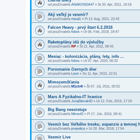
Čierne diery
od používateľa
ANAKONDA47
»
St 20. Apr, 2011, 19:16
Aký veľký je vesmír?
od používateľa
mixal1
»
Pi 13. Aug, 2021, 22:42
Falcon Heavy - prvý štart 6.2.2018
od používateľa
fobos
»
Ut 06. Feb, 2018, 18:47
Raketoplány idú do výslužby
od používateľa
RP
»
Št 21. Apr, 2011, 08:43
Mesiac - kolonizácia, plány, lety, info ...
od používateľa
fobos
»
Ut 07. Apr, 2020, 06:32
Porovnanie čiernych dier
od používateľa
Leon
»
So 11. Apr, 2015, 22:51
Mimozemšťania
od používateľa
M1ch4l
»
Št 07. Júl, 2011, 00:52
Mars A Fyzikalno-IT hranice
od používateľa
JurajSlovakID
»
Ut 12. Feb, 2019, 17:29
Big Bang neexistuje
od používateľa
Miroo42
»
Pi 17. Jún, 2016, 08:41
Vesmír bez Veľkého tresku, expanzie a temnej
od používateľa
prepelica
»
Ut 20. Mar, 2018, 17:54
Vesmir Live