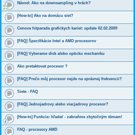
Návod: Ako na downsampling v hrách?
[How-to] Ako na domácu siet?
Cenova hitparada grafickych kariet: update 02.02.2009
[FAQ] Špecifikácie Intel a AMD procesorov
[FAQ] Vyberame disk alebo opticku mechaniku
Ako pretaktovat procesor ?
[FAQ] Prečo môj procesor nejde na správnej frekvencii?
Siete - FAQ
[FAQ] Jednojadrovy alebo viacjadrovy procesor?
[How-to] Funkcia: hľadať - zabraňme zbytočným témam!
FAQ - procesory AMD