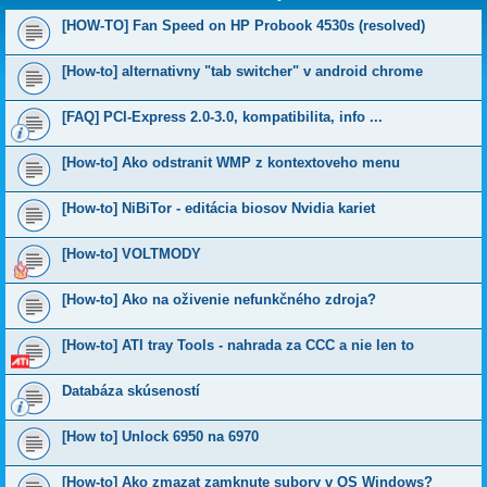
[HOW-TO] Fan Speed on HP Probook 4530s (resolved)
[How-to] alternativny "tab switcher" v android chrome
[FAQ] PCI-Express 2.0-3.0, kompatibilita, info ...
[How-to] Ako odstranit WMP z kontextoveho menu
[How-to] NiBiTor - editácia biosov Nvidia kariet
[How-to] VOLTMODY
[How-to] Ako na oživenie nefunkčného zdroja?
[How-to] ATI tray Tools - nahrada za CCC a nie len to
Databáza skúseností
[How to] Unlock 6950 na 6970
[How-to] Ako zmazat zamknute subory v OS Windows?