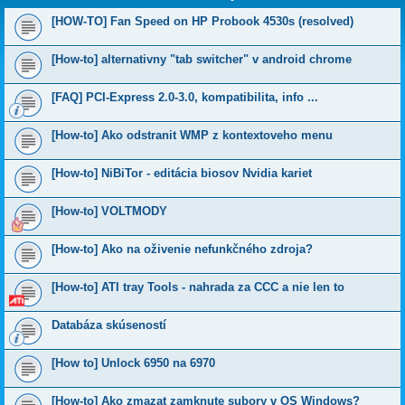
[HOW-TO] Fan Speed on HP Probook 4530s (resolved)
[How-to] alternativny "tab switcher" v android chrome
[FAQ] PCI-Express 2.0-3.0, kompatibilita, info ...
[How-to] Ako odstranit WMP z kontextoveho menu
[How-to] NiBiTor - editácia biosov Nvidia kariet
[How-to] VOLTMODY
[How-to] Ako na oživenie nefunkčného zdroja?
[How-to] ATI tray Tools - nahrada za CCC a nie len to
Databáza skúseností
[How to] Unlock 6950 na 6970
[How-to] Ako zmazat zamknute subory v OS Windows?