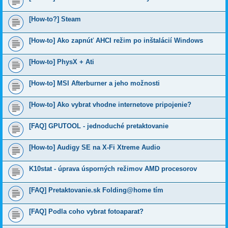
[How-to?] Steam
[How-to] Ako zapnúť AHCI režim po inštalácií Windows
[How-to] PhysX + Ati
[How-to] MSI Afterburner a jeho možnosti
[How-to] Ako vybrat vhodne internetove pripojenie?
[FAQ] GPUTOOL - jednoduché pretaktovanie
[How-to] Audigy SE na X-Fi Xtreme Audio
K10stat - úprava úsporných režimov AMD procesorov
[FAQ] Pretaktovanie.sk Folding@home tím
[FAQ] Podla coho vybrat fotoaparat?