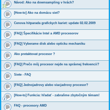
Návod: Ako na downsampling v hrách?
[How-to] Ako na domácu siet?
Cenova hitparada grafickych kariet: update 02.02.2009
[FAQ] Špecifikácie Intel a AMD procesorov
[FAQ] Vyberame disk alebo opticku mechaniku
Ako pretaktovat procesor ?
[FAQ] Prečo môj procesor nejde na správnej frekvencii?
Siete - FAQ
[FAQ] Jednojadrovy alebo viacjadrovy procesor?
[How-to] Funkcia: hľadať - zabraňme zbytočným témam!
FAQ - procesory AMD