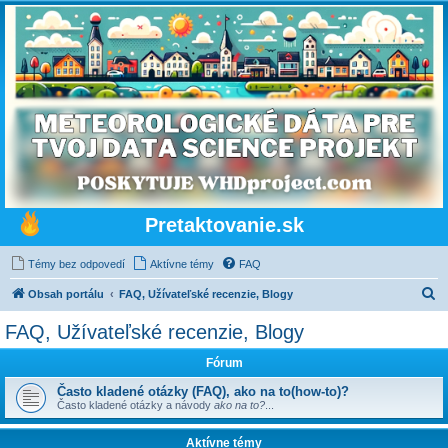
Pretaktovanie.sk
Témy bez odpovedí
Aktívne témy
FAQ
H
Obsah portálu
FAQ, Užívateľské recenzie, Blogy
ľ
FAQ, Užívateľské recenzie, Blogy
a
Fórum
d
a
Často kladené otázky (FAQ), ako na to(how-to)?
Často kladené otázky a návody
ako na to?
...
ť
Aktívne témy