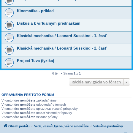
Kinematika - príklad
Diskusia k virtualnym prednaskam
Klasická mechanika / Leonard Susskind - 1. časť
Klasická mechanika / Leonard Susskind - 2. časť
Project Tuva (fyzika)
6 tém • Strana
1
z
1
Rýchla navigácia vo fórach
OPRÁVNENIA PRE TOTO FÓRUM
V tomto fóre
nemôžete
zakladať témy
V tomto fóre
nemôžete
odpovedať v témach
V tomto fóre
nemôžete
upravovať vlastné príspevky
V tomto fóre
nemôžete
mazať vlastné príspevky
V tomto fóre
nemôžete
vkladať prílohy
Obsah portálu
Veda, vesmír, fyzika, vážne a nevážne
Virtuálne prednášky