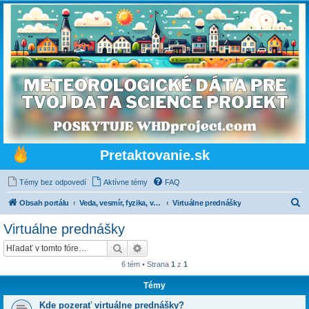
Pretaktovanie.sk
Témy bez odpovedí
Aktívne témy
FAQ
H
Obsah portálu
Veda, vesmír, fyzika, vážne a nevážne
Virtuálne prednášky
ľ
Virtuálne prednášky
a
Hľadať
Rozšírené vyhľadávanie
d
6 tém • Strana
1
z
1
a
Témy
ť
Kde pozerať virtuálne prednášky?