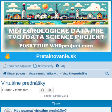
Pretaktovanie.sk
Témy bez odpovedí
Aktívne témy
FAQ
H
Obsah portálu
Veda, vesmír, fyzika, vážne a nevážne
Virtuálne prednášky
ľ
Virtuálne prednášky
a
Hľadať
Rozšírené vyhľadávanie
d
6 tém • Strana
1
z
1
a
Témy
ť
Kde pozerať virtuálne prednášky?