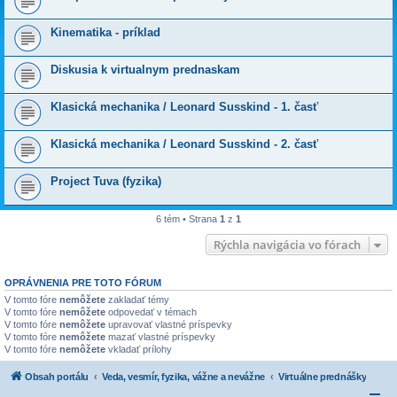
Kinematika - príklad
Diskusia k virtualnym prednaskam
Klasická mechanika / Leonard Susskind - 1. časť
Klasická mechanika / Leonard Susskind - 2. časť
Project Tuva (fyzika)
6 tém • Strana
1
z
1
Rýchla navigácia vo fórach
OPRÁVNENIA PRE TOTO FÓRUM
V tomto fóre
nemôžete
zakladať témy
V tomto fóre
nemôžete
odpovedať v témach
V tomto fóre
nemôžete
upravovať vlastné príspevky
V tomto fóre
nemôžete
mazať vlastné príspevky
V tomto fóre
nemôžete
vkladať prílohy
Obsah portálu
Veda, vesmír, fyzika, vážne a nevážne
Virtuálne prednášky