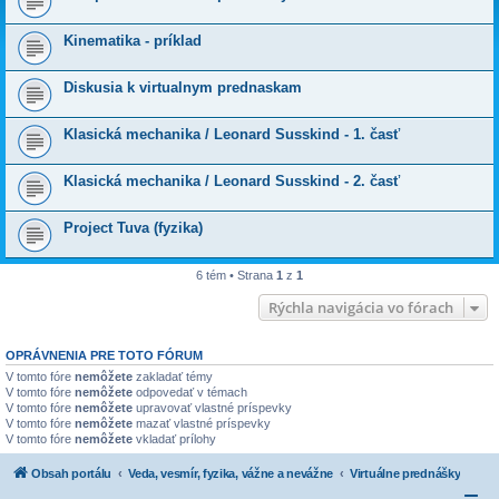
Kinematika - príklad
Diskusia k virtualnym prednaskam
Klasická mechanika / Leonard Susskind - 1. časť
Klasická mechanika / Leonard Susskind - 2. časť
Project Tuva (fyzika)
6 tém • Strana
1
z
1
Rýchla navigácia vo fórach
OPRÁVNENIA PRE TOTO FÓRUM
V tomto fóre
nemôžete
zakladať témy
V tomto fóre
nemôžete
odpovedať v témach
V tomto fóre
nemôžete
upravovať vlastné príspevky
V tomto fóre
nemôžete
mazať vlastné príspevky
V tomto fóre
nemôžete
vkladať prílohy
Obsah portálu
Veda, vesmír, fyzika, vážne a nevážne
Virtuálne prednášky