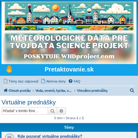
Pretaktovanie.sk
Témy bez odpovedí
Aktívne témy
FAQ
H
Obsah portálu
Veda, vesmír, fyzika, vážne a nevážne
Virtuálne prednášky
ľ
Virtuálne prednášky
a
Hľadať
Rozšírené vyhľadávanie
d
6 tém • Strana
1
z
1
a
Témy
ť
Kde pozerať virtuálne prednášky?