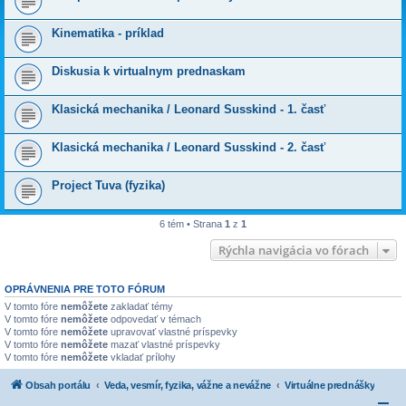
Kinematika - príklad
Diskusia k virtualnym prednaskam
Klasická mechanika / Leonard Susskind - 1. časť
Klasická mechanika / Leonard Susskind - 2. časť
Project Tuva (fyzika)
6 tém • Strana
1
z
1
Rýchla navigácia vo fórach
OPRÁVNENIA PRE TOTO FÓRUM
V tomto fóre
nemôžete
zakladať témy
V tomto fóre
nemôžete
odpovedať v témach
V tomto fóre
nemôžete
upravovať vlastné príspevky
V tomto fóre
nemôžete
mazať vlastné príspevky
V tomto fóre
nemôžete
vkladať prílohy
Obsah portálu
Veda, vesmír, fyzika, vážne a nevážne
Virtuálne prednášky