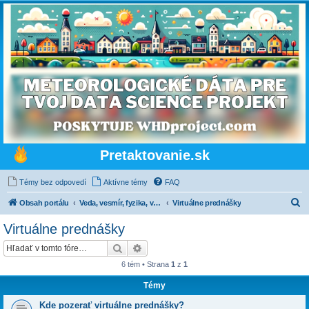
Pretaktovanie.sk
Témy bez odpovedí
Aktívne témy
FAQ
H
Obsah portálu
Veda, vesmír, fyzika, vážne a nevážne
Virtuálne prednášky
ľ
Virtuálne prednášky
a
Hľadať
Rozšírené vyhľadávanie
d
6 tém • Strana
1
z
1
a
Témy
ť
Kde pozerať virtuálne prednášky?