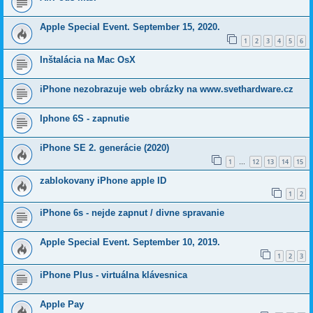
Apple Special Event. September 15, 2020.
1
2
3
4
5
6
Inštalácia na Mac OsX
iPhone nezobrazuje web obrázky na www.svethardware.cz
Iphone 6S - zapnutie
iPhone SE 2. generácie (2020)
1
12
13
14
15
…
zablokovany iPhone apple ID
1
2
iPhone 6s - nejde zapnut / divne spravanie
Apple Special Event. September 10, 2019.
1
2
3
iPhone Plus - virtuálna klávesnica
Apple Pay