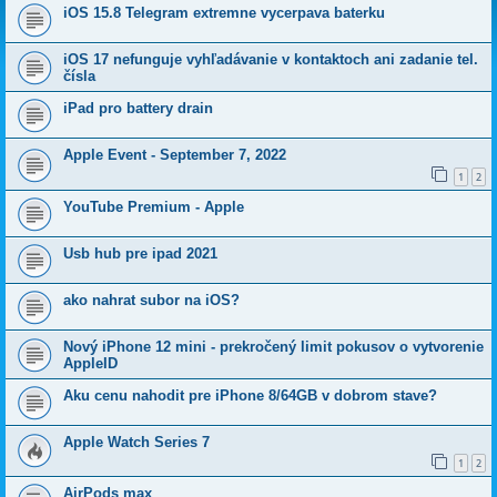
iOS 15.8 Telegram extremne vycerpava baterku
iOS 17 nefunguje vyhľadávanie v kontaktoch ani zadanie tel.
čísla
iPad pro battery drain
Apple Event - September 7, 2022
1
2
YouTube Premium - Apple
Usb hub pre ipad 2021
ako nahrat subor na iOS?
Nový iPhone 12 mini - prekročený limit pokusov o vytvorenie
AppleID
Aku cenu nahodit pre iPhone 8/64GB v dobrom stave?
Apple Watch Series 7
1
2
AirPods max