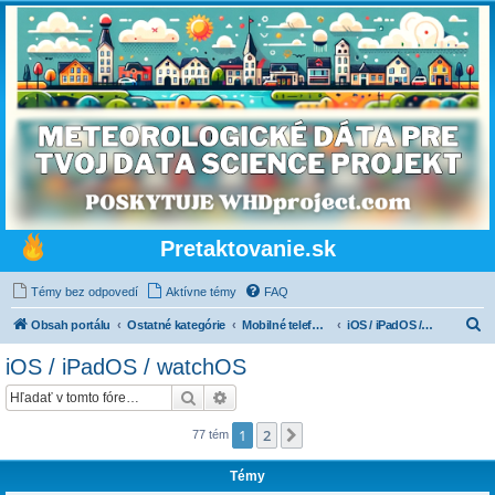
Pretaktovanie.sk
Témy bez odpovedí
Aktívne témy
FAQ
H
Obsah portálu
Ostatné kategórie
Mobilné telefóny, tablety, wearables a mobilné siete
iOS / iPadOS / watchOS
ľ
iOS / iPadOS / watchOS
a
Hľadať
Rozšírené vyhľadávanie
d
a
1
2
Ďalšia
77 tém
ť
Témy