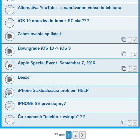
Alternatíva YouTube - s nahrávaním videa do telefónu
iOS 10 obrazky do fona z PC,ako???
Zaheslovanie aplikácií
1
2
Downgrade iOS 10 -> iOS 9
1
2
Apple Special Event. September 7, 2016
1
2
Deezer
iPhone 5 aktualizacia problem HELP
IPHONE SE prvé dojmy?
Čo znamená "telefón z výkupu" ??
1
2
1
2
Ďalšia
77 tém