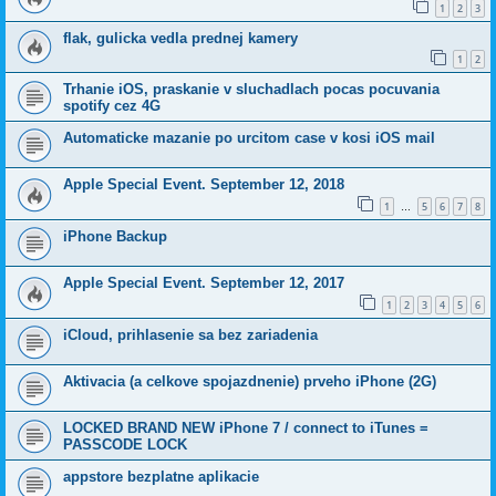
1
2
3
flak, gulicka vedla prednej kamery
1
2
Trhanie iOS, praskanie v sluchadlach pocas pocuvania
spotify cez 4G
Automaticke mazanie po urcitom case v kosi iOS mail
Apple Special Event. September 12, 2018
1
5
6
7
8
…
iPhone Backup
Apple Special Event. September 12, 2017
1
2
3
4
5
6
iCloud, prihlasenie sa bez zariadenia
Aktivacia (a celkove spojazdnenie) prveho iPhone (2G)
LOCKED BRAND NEW iPhone 7 / connect to iTunes =
PASSCODE LOCK
appstore bezplatne aplikacie