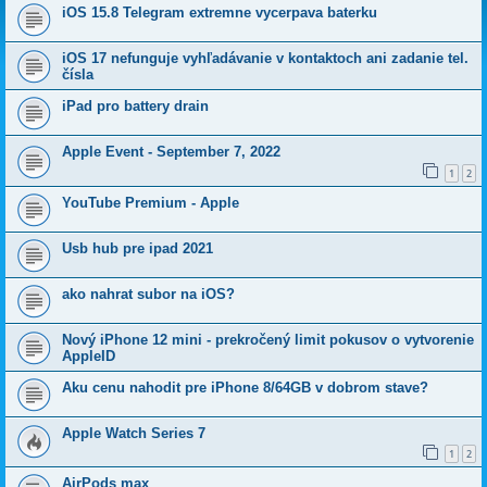
iOS 15.8 Telegram extremne vycerpava baterku
iOS 17 nefunguje vyhľadávanie v kontaktoch ani zadanie tel.
čísla
iPad pro battery drain
Apple Event - September 7, 2022
1
2
YouTube Premium - Apple
Usb hub pre ipad 2021
ako nahrat subor na iOS?
Nový iPhone 12 mini - prekročený limit pokusov o vytvorenie
AppleID
Aku cenu nahodit pre iPhone 8/64GB v dobrom stave?
Apple Watch Series 7
1
2
AirPods max