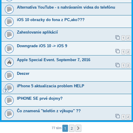
Alternatíva YouTube - s nahrávaním videa do telefónu
iOS 10 obrazky do fona z PC,ako???
Zaheslovanie aplikácií
1
2
Downgrade iOS 10 -> iOS 9
1
2
Apple Special Event. September 7, 2016
1
2
Deezer
iPhone 5 aktualizacia problem HELP
IPHONE SE prvé dojmy?
Čo znamená "telefón z výkupu" ??
1
2
1
2
Ďalšia
77 tém