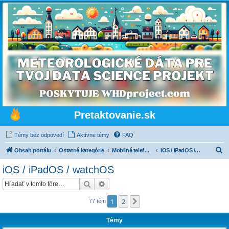
Pretaktovanie.sk
Témy bez odpovedí
Aktívne témy
FAQ
H
Obsah portálu
Ostatné kategórie
Mobilné telefóny, tablety, wearables a mobilné siete
iOS / iPadOS / watchOS
ľ
iOS / iPadOS / watchOS
a
Hľadať
Rozšírené vyhľadávanie
d
a
1
2
Ďalšia
77 tém
ť
Témy