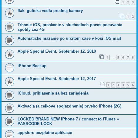
1
2
3
flak, gulicka vedla prednej kamery
1
2
Trhanie iOS, praskanie v sluchadlach pocas pocuvania
spotify cez 4G
Automaticke mazanie po urcitom case v kosi iOS mail
Apple Special Event. September 12, 2018
1
5
6
7
8
…
iPhone Backup
Apple Special Event. September 12, 2017
1
2
3
4
5
6
iCloud, prihlasenie sa bez zariadenia
Aktivacia (a celkove spojazdnenie) prveho iPhone (2G)
LOCKED BRAND NEW iPhone 7 / connect to iTunes =
PASSCODE LOCK
appstore bezplatne aplikacie