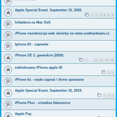
Apple Special Event. September 15, 2020.
1
2
3
4
5
6
Inštalácia na Mac OsX
iPhone nezobrazuje web obrázky na www.svethardware.cz
Iphone 6S - zapnutie
iPhone SE 2. generácie (2020)
1
12
13
14
15
…
zablokovany iPhone apple ID
1
2
iPhone 6s - nejde zapnut / divne spravanie
Apple Special Event. September 10, 2019.
1
2
3
iPhone Plus - virtuálna klávesnica
Apple Pay