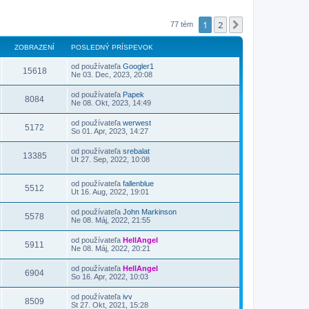
1
2
Ďalšia
77 tém
ZOBRAZENÍ
POSLEDNÝ PRÍSPEVOK
od používateľa
Googler1
15618
Ne 03. Dec, 2023, 20:08
od používateľa
Papek
8084
Ne 08. Okt, 2023, 14:49
od používateľa
werwest
5172
So 01. Apr, 2023, 14:27
od používateľa
srebalat
13385
Ut 27. Sep, 2022, 10:08
od používateľa
fallenblue
5512
Ut 16. Aug, 2022, 19:01
od používateľa
John Markinson
5578
Ne 08. Máj, 2022, 21:55
od používateľa
HellAngel
5911
Ne 08. Máj, 2022, 20:21
od používateľa
HellAngel
6904
So 16. Apr, 2022, 10:03
od používateľa
ivv
8509
St 27. Okt, 2021, 15:28