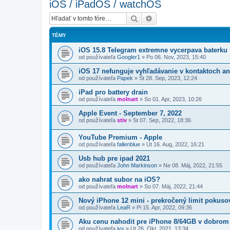
iOS / iPadOS / watchOS
Hľadať
Rozšírené vyhľadávanie
TÉMY
iOS 15.8 Telegram extremne vycerpava baterku
od používateľa
Googler1
»
Po 06. Nov, 2023, 15:40
iOS 17 nefunguje vyhľadávanie v kontaktoch ani 
od používateľa
Papek
»
Št 28. Sep, 2023, 12:24
iPad pro battery drain
od používateľa
molnart
»
So 01. Apr, 2023, 10:26
Apple Event - September 7, 2022
od používateľa
stiv
»
St 07. Sep, 2022, 18:36
YouTube Premium - Apple
od používateľa
fallenblue
»
Ut 16. Aug, 2022, 16:21
Usb hub pre ipad 2021
od používateľa
John Markinson
»
Ne 08. Máj, 2022, 21:55
ako nahrat subor na iOS?
od používateľa
molnart
»
So 07. Máj, 2022, 21:44
Nový iPhone 12 mini - prekročený limit pokuso
od používateľa
LeaR
»
Pi 15. Apr, 2022, 09:36
Aku cenu nahodit pre iPhone 8/64GB v dobrom
od používateľa
ivv
»
Ut 26. Okt, 2021, 13:34