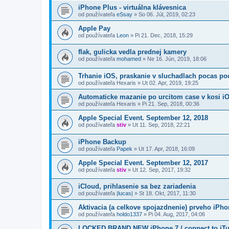
iPhone Plus - virtuálna klávesnica
od používateľa
eSsay
»
So 06. Júl, 2019, 02:23
Apple Pay
od používateľa
Leon
»
Pi 21. Dec, 2018, 15:29
flak, gulicka vedla prednej kamery
od používateľa
mohamed
»
Ne 16. Jún, 2019, 18:06
Trhanie iOS, praskanie v sluchadlach pocas po
od používateľa
Hexaris
»
Ut 02. Apr, 2019, 19:25
Automaticke mazanie po urcitom case v kosi i
od používateľa
Hexaris
»
Pi 21. Sep, 2018, 00:36
Apple Special Event. September 12, 2018
od používateľa
stiv
»
Ut 11. Sep, 2018, 22:21
iPhone Backup
od používateľa
Papek
»
Ut 17. Apr, 2018, 16:09
Apple Special Event. September 12, 2017
od používateľa
stiv
»
Ut 12. Sep, 2017, 19:32
iCloud, prihlasenie sa bez zariadenia
od používateľa
|lucas|
»
St 18. Okt, 2017, 11:30
Aktivacia (a celkove spojazdnenie) prveho iPho
od používateľa
holdo1337
»
Pi 04. Aug, 2017, 04:06
LOCKED BRAND NEW iPhone 7 / connect to i