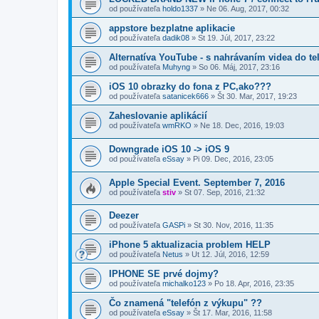
od používateľa
holdo1337
»
Ne 06. Aug, 2017, 00:32
appstore bezplatne aplikacie
od používateľa
dadik08
»
St 19. Júl, 2017, 23:22
Alternatíva YouTube - s nahrávaním videa do te
od používateľa
Muhyng
»
So 06. Máj, 2017, 23:16
iOS 10 obrazky do fona z PC,ako???
od používateľa
satanicek666
»
Št 30. Mar, 2017, 19:23
Zaheslovanie aplikácií
od používateľa
wmRKO
»
Ne 18. Dec, 2016, 19:03
Downgrade iOS 10 -> iOS 9
od používateľa
eSsay
»
Pi 09. Dec, 2016, 23:05
Apple Special Event. September 7, 2016
od používateľa
stiv
»
St 07. Sep, 2016, 21:32
Deezer
od používateľa
GASPi
»
St 30. Nov, 2016, 11:35
iPhone 5 aktualizacia problem HELP
od používateľa
Netus
»
Ut 12. Júl, 2016, 12:59
IPHONE SE prvé dojmy?
od používateľa
michalko123
»
Po 18. Apr, 2016, 23:35
Čo znamená "telefón z výkupu" ??
od používateľa
eSsay
»
Št 17. Mar, 2016, 11:58