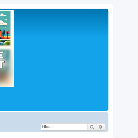
Hľadať
Rozšírené vyhľad