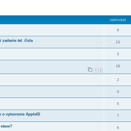
ODPOVEDÍ
6
zadanie tel. čísla
13
3
19
1
2
2
0
5
v o vytvorenie AppleID
7
 stave?
6