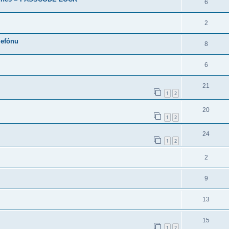
6
2
lefónu
8
6
21
1
2
20
1
2
24
1
2
2
9
13
15
1
2