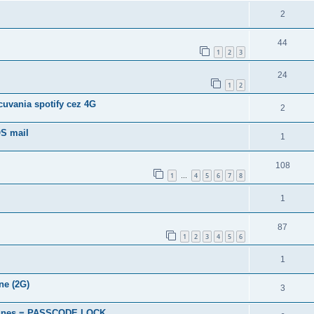
2
44
1
2
3
24
1
2
cuvania spotify cez 4G
2
OS mail
1
108
1
4
5
6
7
8
…
1
87
1
2
3
4
5
6
1
ne (2G)
3
Tunes = PASSCODE LOCK