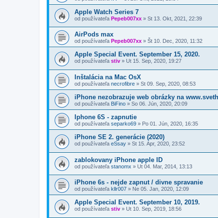
Apple Watch Series 7
od používateľa
Pepeb007xx
»
St 13. Okt, 2021, 22:39
AirPods max
od používateľa
Pepeb007xx
»
Št 10. Dec, 2020, 11:32
Apple Special Event. September 15, 2020.
od používateľa
stiv
»
Ut 15. Sep, 2020, 19:27
Inštalácia na Mac OsX
od používateľa
necrofibre
»
St 09. Sep, 2020, 08:53
iPhone nezobrazuje web obrázky na www.sveth
od používateľa
BiFino
»
So 06. Jún, 2020, 20:09
Iphone 6S - zapnutie
od používateľa
separko69
»
Po 01. Jún, 2020, 16:35
iPhone SE 2. generácie (2020)
od používateľa
eSsay
»
St 15. Apr, 2020, 23:52
zablokovany iPhone apple ID
od používateľa
stanomx
»
Ut 04. Mar, 2014, 13:13
iPhone 6s - nejde zapnut / divne spravanie
od používateľa
kllr007
»
Ne 05. Jan, 2020, 12:09
Apple Special Event. September 10, 2019.
od používateľa
stiv
»
Ut 10. Sep, 2019, 18:56