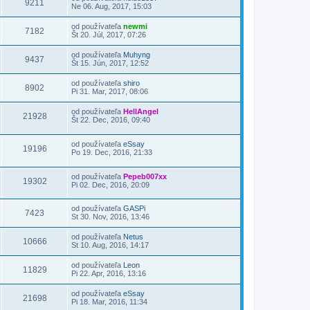
9211
Ne 06. Aug, 2017, 15:03
od používateľa
newmi
7182
Št 20. Júl, 2017, 07:26
od používateľa
Muhyng
9437
Št 15. Jún, 2017, 12:52
od používateľa
shiro
8902
Pi 31. Mar, 2017, 08:06
od používateľa
HellAngel
21928
Št 22. Dec, 2016, 09:40
od používateľa
eSsay
19196
Po 19. Dec, 2016, 21:33
od používateľa
Pepeb007xx
19302
Pi 02. Dec, 2016, 20:09
od používateľa
GASPi
7423
St 30. Nov, 2016, 13:46
od používateľa
Netus
10666
St 10. Aug, 2016, 14:17
od používateľa
Leon
11829
Pi 22. Apr, 2016, 13:16
od používateľa
eSsay
21698
Pi 18. Mar, 2016, 11:34