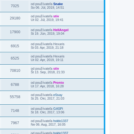
od používateľa
Snake
7025
So 06. Júl, 2019, 14:51
od používateľa
stiv
29180
Ut 02. Júl, 2019, 19:41
od používateľa
HellAngel
17900
St 19. Jún, 2019, 19:04
od používateľa
Hexaris
6915
St 03. Apr, 2019, 21:18
od používateľa
Hexaris
6525
Ut 02. Apr, 2019, 19:11
od používateľa
stiv
70810
Št 13. Sep, 2018, 21:33
od používateľa
Pronto
6788
Ut 17. Apr, 2018, 16:28
od používateľa
eSsay
55758
St 25. Okt, 2017, 21:03
od používateľa
GASPi
7148
St 18. Okt, 2017, 13:06
od používateľa
holdo1337
7967
Ne 06. Aug, 2017, 16:05
od používateľa
holdo1337