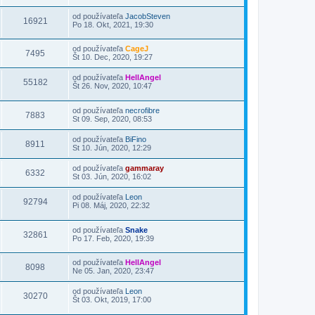
od používateľa
JacobSteven
16921
Po 18. Okt, 2021, 19:30
od používateľa
CageJ
7495
Št 10. Dec, 2020, 19:27
od používateľa
HellAngel
55182
Št 26. Nov, 2020, 10:47
od používateľa
necrofibre
7883
St 09. Sep, 2020, 08:53
od používateľa
BiFino
8911
St 10. Jún, 2020, 12:29
od používateľa
gammaray
6332
St 03. Jún, 2020, 16:02
od používateľa
Leon
92794
Pi 08. Máj, 2020, 22:32
od používateľa
Snake
32861
Po 17. Feb, 2020, 19:39
od používateľa
HellAngel
8098
Ne 05. Jan, 2020, 23:47
od používateľa
Leon
30270
Št 03. Okt, 2019, 17:00