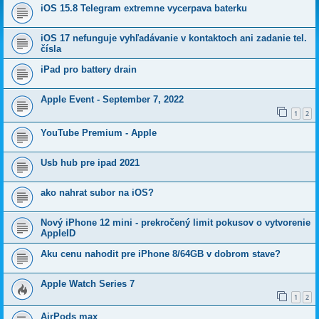
iOS 15.8 Telegram extremne vycerpava baterku
iOS 17 nefunguje vyhľadávanie v kontaktoch ani zadanie tel.
čísla
iPad pro battery drain
Apple Event - September 7, 2022
1
2
YouTube Premium - Apple
Usb hub pre ipad 2021
ako nahrat subor na iOS?
Nový iPhone 12 mini - prekročený limit pokusov o vytvorenie
AppleID
Aku cenu nahodit pre iPhone 8/64GB v dobrom stave?
Apple Watch Series 7
1
2
AirPods max