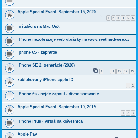
Apple Special Event. September 15, 2020.
1
2
3
4
5
6
Inštalácia na Mac OsX
iPhone nezobrazuje web obrázky na www.svethardware.cz
Iphone 6S - zapnutie
iPhone SE 2. generácie (2020)
1
12
13
14
15
…
zablokovany iPhone apple ID
1
2
iPhone 6s - nejde zapnut / divne spravanie
Apple Special Event. September 10, 2019.
1
2
3
iPhone Plus - virtuálna klávesnica
Apple Pay