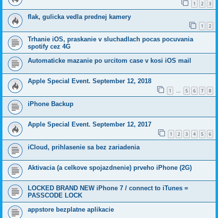
1
2
3
flak, gulicka vedla prednej kamery
1
2
Trhanie iOS, praskanie v sluchadlach pocas pocuvania
spotify cez 4G
Automaticke mazanie po urcitom case v kosi iOS mail
Apple Special Event. September 12, 2018
1
5
6
7
8
…
iPhone Backup
Apple Special Event. September 12, 2017
1
2
3
4
5
6
iCloud, prihlasenie sa bez zariadenia
Aktivacia (a celkove spojazdnenie) prveho iPhone (2G)
LOCKED BRAND NEW iPhone 7 / connect to iTunes =
PASSCODE LOCK
appstore bezplatne aplikacie