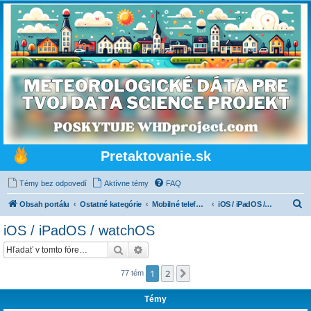
Pretaktovanie.sk
Témy bez odpovedí
Aktívne témy
FAQ
H
Obsah portálu
Ostatné kategórie
Mobilné telefóny, tablety, wearables a mobilné siete
iOS / iPadOS / watchOS
ľ
iOS / iPadOS / watchOS
a
Hľadať
Rozšírené vyhľadávanie
d
a
1
2
Ďalšia
77 tém
ť
Témy