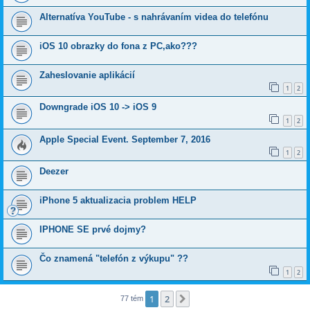
Alternatíva YouTube - s nahrávaním videa do telefónu
iOS 10 obrazky do fona z PC,ako???
Zaheslovanie aplikácií
1
2
Downgrade iOS 10 -> iOS 9
1
2
Apple Special Event. September 7, 2016
1
2
Deezer
iPhone 5 aktualizacia problem HELP
IPHONE SE prvé dojmy?
Čo znamená "telefón z výkupu" ??
1
2
1
2
Ďalšia
77 tém