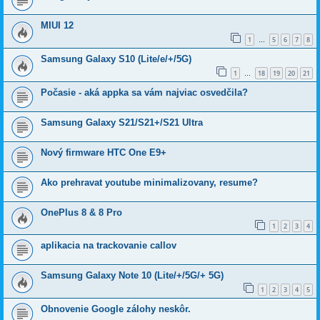
MIUI 12
1
5
6
7
8
…
Samsung Galaxy S10 (Lite/e/+/5G)
1
18
19
20
21
…
Počasie - aká appka sa vám najviac osvedčila?
Samsung Galaxy S21/S21+/S21 Ultra
Nový firmware HTC One E9+
Ako prehravat youtube minimalizovany, resume?
OnePlus 8 & 8 Pro
1
2
3
4
aplikacia na trackovanie callov
Samsung Galaxy Note 10 (Lite/+/5G/+ 5G)
1
2
3
4
5
Obnovenie Google zálohy neskôr.