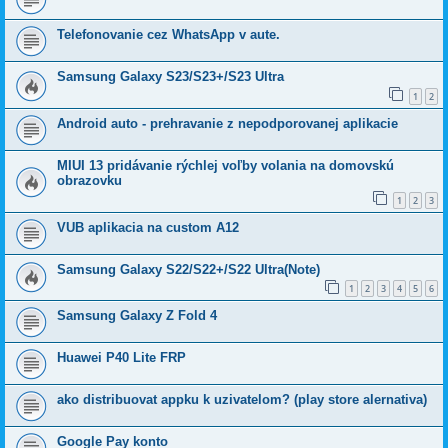
Telefonovanie cez WhatsApp v aute.
Samsung Galaxy S23/S23+/S23 Ultra
1
2
Android auto - prehravanie z nepodporovanej aplikacie
MIUI 13 pridávanie rýchlej voľby volania na domovskú
obrazovku
1
2
3
VUB aplikacia na custom A12
Samsung Galaxy S22/S22+/S22 Ultra(Note)
1
2
3
4
5
6
Samsung Galaxy Z Fold 4
Huawei P40 Lite FRP
ako distribuovat appku k uzivatelom? (play store alernativa)
Google Pay konto