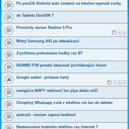
Po použití Android auto zostanú na teleóne vypnuté zvuky
do Tabletu DuoSIM ?
Proximity sensor Realme 5 Pro
1
2
Mrtvy Samsung A41 po aktualizacii
Zrychllene prehravanie hudby cez BT
HUAWEI P20 prestal ukazovať prichádzajúci hovor
Google wallet - pridanie karty
1
2
3
navigácia MAPY nehovorí len pípa alebo mlčí
Chraptivý Whatsapp zvuk z telefónu nie len do tabletu
android - neviem zapnut fastboot
Nastavovanie bratovho telefónu cez Internet ?