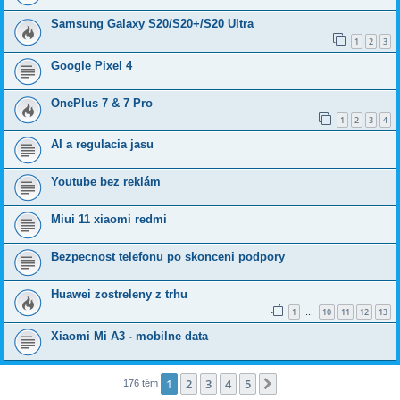
Samsung Galaxy S20/S20+/S20 Ultra
1
2
3
Google Pixel 4
OnePlus 7 & 7 Pro
1
2
3
4
AI a regulacia jasu
Youtube bez reklám
Miui 11 xiaomi redmi
Bezpecnost telefonu po skonceni podpory
Huawei zostreleny z trhu
1
10
11
12
13
…
Xiaomi Mi A3 - mobilne data
1
2
3
4
5
Ďalšia
176 tém