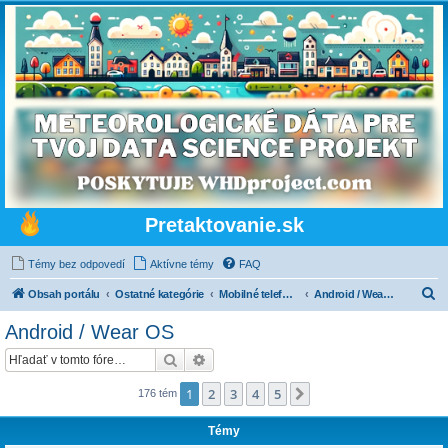
Pretaktovanie.sk
Témy bez odpovedí
Aktívne témy
FAQ
H
Obsah portálu
Ostatné kategórie
Mobilné telefóny, tablety, wearables a mobilné siete
Android / Wear OS
ľ
Android / Wear OS
a
Hľadať
Rozšírené vyhľadávanie
d
a
1
2
3
4
5
Ďalšia
176 tém
ť
Témy