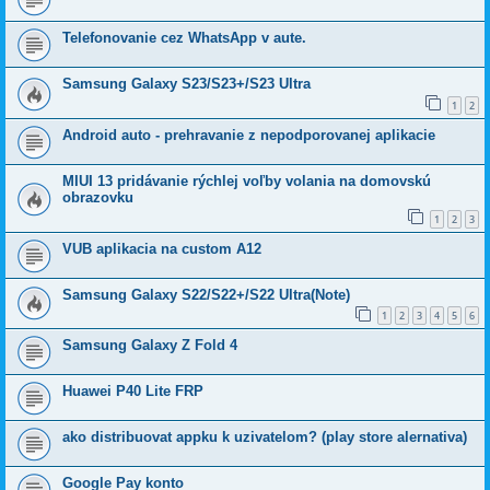
Telefonovanie cez WhatsApp v aute.
Samsung Galaxy S23/S23+/S23 Ultra
1
2
Android auto - prehravanie z nepodporovanej aplikacie
MIUI 13 pridávanie rýchlej voľby volania na domovskú
obrazovku
1
2
3
VUB aplikacia na custom A12
Samsung Galaxy S22/S22+/S22 Ultra(Note)
1
2
3
4
5
6
Samsung Galaxy Z Fold 4
Huawei P40 Lite FRP
ako distribuovat appku k uzivatelom? (play store alernativa)
Google Pay konto