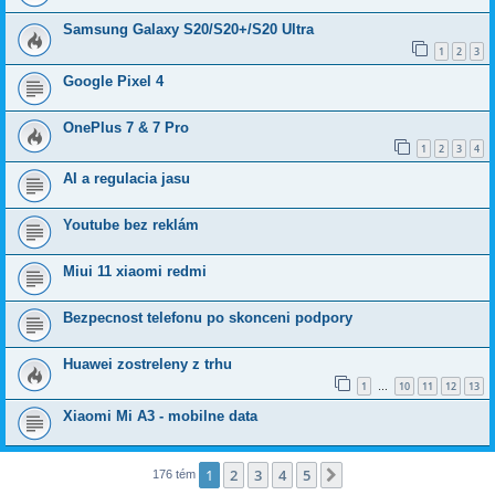
Samsung Galaxy S20/S20+/S20 Ultra
1
2
3
Google Pixel 4
OnePlus 7 & 7 Pro
1
2
3
4
AI a regulacia jasu
Youtube bez reklám
Miui 11 xiaomi redmi
Bezpecnost telefonu po skonceni podpory
Huawei zostreleny z trhu
1
10
11
12
13
…
Xiaomi Mi A3 - mobilne data
1
2
3
4
5
Ďalšia
176 tém