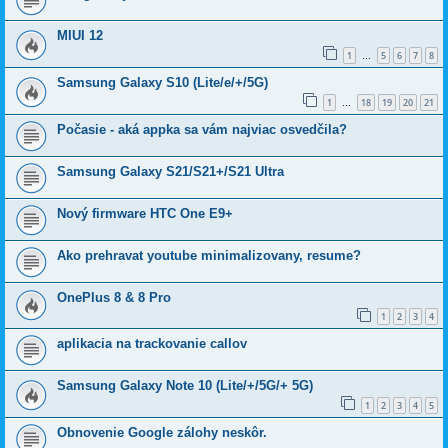
MIUI 12
1
5
6
7
8
…
Samsung Galaxy S10 (Lite/e/+/5G)
1
18
19
20
21
…
Počasie - aká appka sa vám najviac osvedčila?
Samsung Galaxy S21/S21+/S21 Ultra
Nový firmware HTC One E9+
Ako prehravat youtube minimalizovany, resume?
OnePlus 8 & 8 Pro
1
2
3
4
aplikacia na trackovanie callov
Samsung Galaxy Note 10 (Lite/+/5G/+ 5G)
1
2
3
4
5
Obnovenie Google zálohy neskôr.