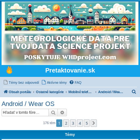
Pretaktovanie.sk
Témy bez odpovedí
Aktívne témy
FAQ
H
Obsah portálu
Ostatné kategórie
Mobilné telefóny, tablety, wearables a mobilné siete
Android / Wear OS
ľ
Android / Wear OS
a
Hľadať
Rozšírené vyhľadávanie
d
a
1
2
3
4
5
Ďalšia
176 tém
ť
Témy