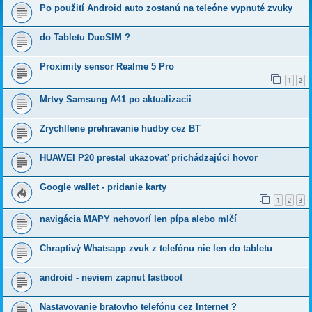
Po použití Android auto zostanú na teleóne vypnuté zvuky
do Tabletu DuoSIM ?
Proximity sensor Realme 5 Pro
1
2
Mrtvy Samsung A41 po aktualizacii
Zrychllene prehravanie hudby cez BT
HUAWEI P20 prestal ukazovať prichádzajúci hovor
Google wallet - pridanie karty
1
2
3
navigácia MAPY nehovorí len pípa alebo mlčí
Chraptivý Whatsapp zvuk z telefónu nie len do tabletu
android - neviem zapnut fastboot
Nastavovanie bratovho telefónu cez Internet ?