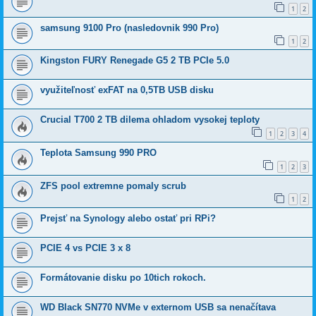
1
2
samsung 9100 Pro (nasledovnik 990 Pro)
1
2
Kingston FURY Renegade G5 2 TB PCIe 5.0
využiteľnosť exFAT na 0,5TB USB disku
Crucial T700 2 TB dilema ohladom vysokej teploty
1
2
3
4
Teplota Samsung 990 PRO
1
2
3
ZFS pool extremne pomaly scrub
1
2
Prejsť na Synology alebo ostať pri RPi?
PCIE 4 vs PCIE 3 x 8
Formátovanie disku po 10tich rokoch.
WD Black SN770 NVMe v externom USB sa nenačítava