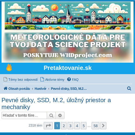
Pretaktovanie.sk
Témy bez odpovedí
Aktívne témy
FAQ
H
Obsah portálu
Hardvér
Pevné disky, SSD, M.2, úložný priestor a mechaniky
ľ
Pevné disky, SSD, M.2, úložný priestor a
a
mechaniky
d
Hľadať
Rozšírené vyhľadávanie
a
Strana
1
z
58
ť
1
2
3
4
5
58
Ďalšia
2318 tém
…