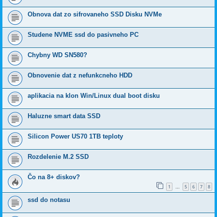
Obnova dat zo sifrovaneho SSD Disku NVMe
Studene NVME ssd do pasivneho PC
Chybny WD SN580?
Obnovenie dat z nefunkcneho HDD
aplikacia na klon Win/Linux dual boot disku
Haluzne smart data SSD
Silicon Power US70 1TB teploty
Rozdelenie M.2 SSD
Čo na 8+ diskov?
1
5
6
7
8
…
ssd do notasu