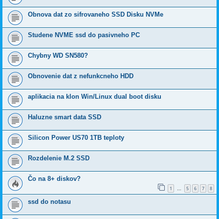
Obnova dat zo sifrovaneho SSD Disku NVMe
Studene NVME ssd do pasivneho PC
Chybny WD SN580?
Obnovenie dat z nefunkcneho HDD
aplikacia na klon Win/Linux dual boot disku
Haluzne smart data SSD
Silicon Power US70 1TB teploty
Rozdelenie M.2 SSD
Čo na 8+ diskov?
1
5
6
7
8
…
ssd do notasu