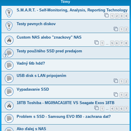
Témy
S.M.A.R.T. - Self-Monitoring, Analysis, Reporting Technology
1
2
3
4
Testy pevnych diskov
1
2
Custom NAS alebo "znackovy" NAS
1
5
6
7
8
…
Testy použitého SSD pred predajom
Vadný 6tb hdd?
USB disk s LAN pripojením
1
2
Vypadavanie SSD
1
2
18TB Toshiba - MG09ACA18TE VS Seagate Exos 18TB
1
4
5
6
7
…
Problem s SSD - Samsung EVO 850 - zachrana dat?
Ako ďalej s NAS