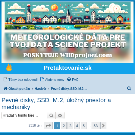
Pretaktovanie.sk
Témy bez odpovedí
Aktívne témy
FAQ
H
Obsah portálu
Hardvér
Pevné disky, SSD, M.2, úložný priestor a mechaniky
ľ
Pevné disky, SSD, M.2, úložný priestor a
a
mechaniky
d
Hľadať
Rozšírené vyhľadávanie
a
Strana
1
z
58
ť
1
2
3
4
5
58
Ďalšia
2318 tém
…