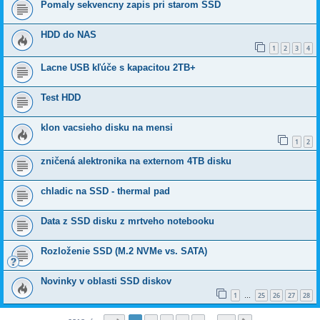
Pomaly sekvencny zapis pri starom SSD
HDD do NAS
1
2
3
4
Lacne USB kľúče s kapacitou 2TB+
Test HDD
klon vacsieho disku na mensi
1
2
zničená alektronika na externom 4TB disku
chladic na SSD - thermal pad
Data z SSD disku z mrtveho notebooku
Rozloženie SSD (M.2 NVMe vs. SATA)
Novinky v oblasti SSD diskov
1
25
26
27
28
…