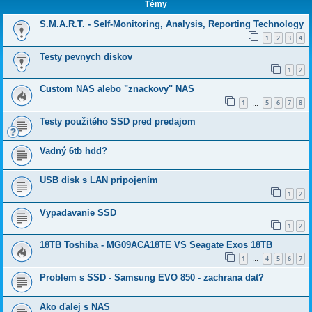
Témy
S.M.A.R.T. - Self-Monitoring, Analysis, Reporting Technology
1
2
3
4
Testy pevnych diskov
1
2
Custom NAS alebo "znackovy" NAS
1
5
6
7
8
…
Testy použitého SSD pred predajom
Vadný 6tb hdd?
USB disk s LAN pripojením
1
2
Vypadavanie SSD
1
2
18TB Toshiba - MG09ACA18TE VS Seagate Exos 18TB
1
4
5
6
7
…
Problem s SSD - Samsung EVO 850 - zachrana dat?
Ako ďalej s NAS