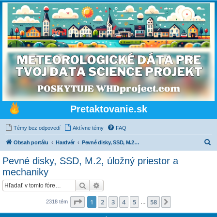
Pretaktovanie.sk
Témy bez odpovedí
Aktívne témy
FAQ
H
Obsah portálu
Hardvér
Pevné disky, SSD, M.2, úložný priestor a mechaniky
ľ
Pevné disky, SSD, M.2, úložný priestor a
a
mechaniky
d
Hľadať
Rozšírené vyhľadávanie
a
Strana
1
z
58
ť
1
2
3
4
5
58
Ďalšia
2318 tém
…