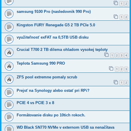
1
2
samsung 9100 Pro (nasledovnik 990 Pro)
1
2
Kingston FURY Renegade G5 2 TB PCIe 5.0
využiteľnosť exFAT na 0,5TB USB disku
Crucial T700 2 TB dilema ohladom vysokej teploty
1
2
3
4
Teplota Samsung 990 PRO
1
2
3
ZFS pool extremne pomaly scrub
1
2
Prejsť na Synology alebo ostať pri RPi?
PCIE 4 vs PCIE 3 x 8
Formátovanie disku po 10tich rokoch.
WD Black SN770 NVMe v externom USB sa nenačítava