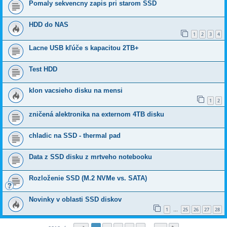
Pomaly sekvencny zapis pri starom SSD
HDD do NAS
1
2
3
4
Lacne USB kľúče s kapacitou 2TB+
Test HDD
klon vacsieho disku na mensi
1
2
zničená alektronika na externom 4TB disku
chladic na SSD - thermal pad
Data z SSD disku z mrtveho notebooku
Rozloženie SSD (M.2 NVMe vs. SATA)
Novinky v oblasti SSD diskov
1
25
26
27
28
…