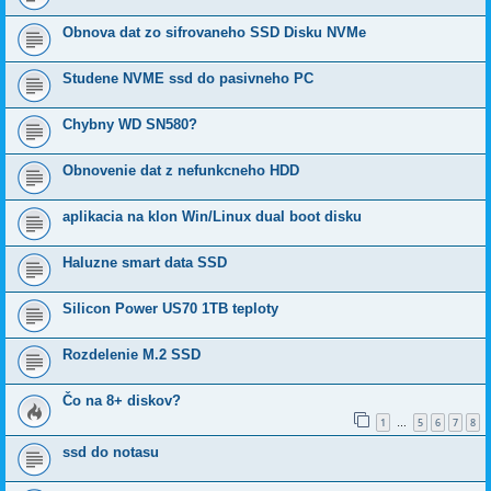
Obnova dat zo sifrovaneho SSD Disku NVMe
Studene NVME ssd do pasivneho PC
Chybny WD SN580?
Obnovenie dat z nefunkcneho HDD
aplikacia na klon Win/Linux dual boot disku
Haluzne smart data SSD
Silicon Power US70 1TB teploty
Rozdelenie M.2 SSD
Čo na 8+ diskov?
1
5
6
7
8
…
ssd do notasu