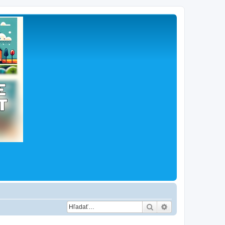
Hľadať
Rozšírené vyhľad