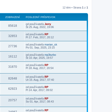
12 tém • Strana
1
z
1
ZOBRAZENÍ
POSLEDNÝ PRÍSPEVOK
od používateľa
Jerry
85618
Št 25. Aug, 2022, 19:06
od používateľa
RP
32853
Pi 17. Feb, 2017, 20:12
od používateľa
marian_sk
27736
Po 01. Sep, 2025, 23:15
od používateľa
mp3turbo
16112
Št 10. Apr, 2025, 19:57
od používateľa
RP
31870
Pi 18. Aug, 2017, 20:54
od používateľa
RP
82648
Ut 15. Aug, 2017, 07:40
od používateľa
RP
62923
Pi 14. Apr, 2017, 09:02
od používateľa
RP
20757
So 01. Apr, 2017, 08:43
od používateľa
RP
24987