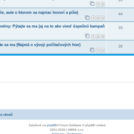
1
2
le, aute o ktorom sa najviac hovorí a píše)
44
1
2
3
estiny: Pýtajte sa ma (aj na to ako viesť úspešnú kampaň
33
1
2
3
e sa ma (Najmä o vývoji počítačových hier)
26
1
2
čo chceš
Založené na
phpBB
® Forum Software © phpBB Limited
2001-2026 | HWSK s.r.o.
Súkromie
|
Podmienky