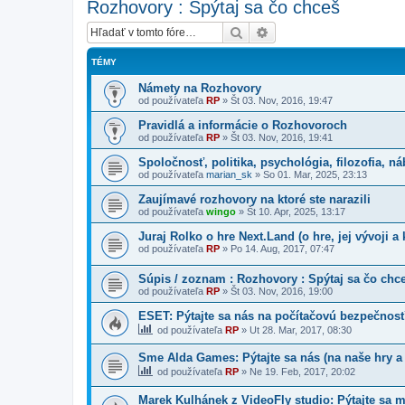
Rozhovory : Spýtaj sa čo chceš
Hľadať
Rozšírené vyhľadávanie
TÉMY
Námety na Rozhovory
od používateľa
RP
»
Št 03. Nov, 2016, 19:47
Pravidlá a informácie o Rozhovoroch
od používateľa
RP
»
Št 03. Nov, 2016, 19:41
Spoločnosť, politika, psychológia, filozofia, n
od používateľa
marian_sk
»
So 01. Mar, 2025, 23:13
Zaujímavé rozhovory na ktoré ste narazili
od používateľa
wingo
»
Št 10. Apr, 2025, 13:17
Juraj Rolko o hre Next.Land (o hre, jej vývoji 
od používateľa
RP
»
Po 14. Aug, 2017, 07:47
Súpis / zoznam : Rozhovory : Spýtaj sa čo chc
od používateľa
RP
»
Št 03. Nov, 2016, 19:00
ESET: Pýtajte sa nás na počítačovú bezpečnos
od používateľa
RP
»
Ut 28. Mar, 2017, 08:30
Sme Alda Games: Pýtajte sa nás (na naše hry a 
od používateľa
RP
»
Ne 19. Feb, 2017, 20:02
Marek Kulhánek z VideoFly studio: Pýtajte sa ma