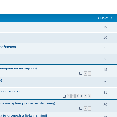
ODPOVEDÍ
10
10
áboženstvo
5
2
a kampani na indiegogo)
15
1
2
eš
5
ť domácností
81
1
2
3
4
5
6
na vývoj hier pre rôzne platformy)
20
1
2
 (o dronoch a lietaní s nimi)
26