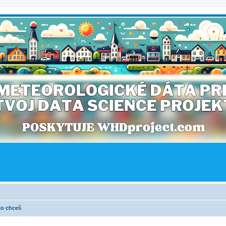
čo chceš