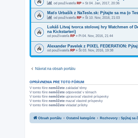
od používateľa
RP
»
St 04. Jan, 2017, 20:36
Maťo Urbašík z NaTesle.sk: Pýtajte sa ma (o Tes
od používateľa
RP
»
Št 10. Nov, 2016, 21:03
Lukáš Litvaj tvorca stolovej hry Watchmen of D
na Kickstarteri)
od používateľa
RP
»
Pi 04. Nov, 2016, 21:44
Alexander Pavelek z PIXEL FEDERATION: Pýtajt
od používateľa
RP
»
Št 03. Nov, 2016, 19:38
Návrat na obsah portálu
OPRÁVNENIA PRE TOTO FÓRUM
V tomto fóre
nemôžete
zakladať témy
V tomto fóre
nemôžete
odpovedať v témach
V tomto fóre
nemôžete
upravovať vlastné príspevky
V tomto fóre
nemôžete
mazať vlastné príspevky
V tomto fóre
nemôžete
vkladať prílohy
Obsah portálu
Ostatné kategórie
Rozhovory : Spýtaj sa 