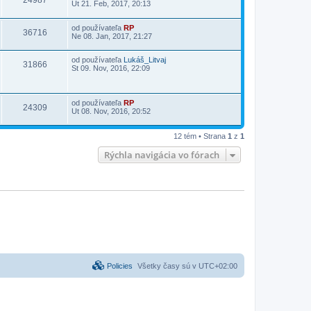
Ut 21. Feb, 2017, 20:13
od používateľa
RP
36716
Ne 08. Jan, 2017, 21:27
od používateľa
Lukáš_Litvaj
31866
St 09. Nov, 2016, 22:09
od používateľa
RP
24309
Ut 08. Nov, 2016, 20:52
12 tém • Strana
1
z
1
Rýchla navigácia vo fórach
Policies
Všetky časy sú v
UTC+02:00