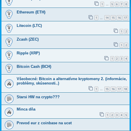
1
5
6
7
8
…
Ethereum (ETH)
1
14
15
16
17
…
Litecoin (LTC)
1
2
Zcash (ZEC)
1
2
Ripple (XRP)
1
2
3
4
Bitcoin Cash (BCH)
Všeobecné: Bitcoin a alternatívne kryptomeny 2. (informácie,
problémy, skúsenosti..)
1
15
16
17
18
…
Starsi HW na crypto???
Minca dňa
1
2
3
4
5
Prevod eur z coinbase na ucet