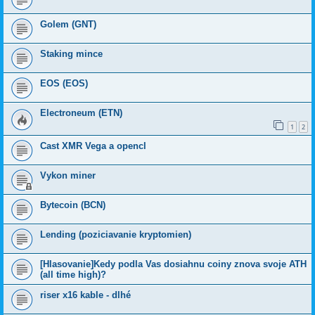
Golem (GNT)
Staking mince
EOS (EOS)
Electroneum (ETN)
1
2
Cast XMR Vega a opencl
Vykon miner
Bytecoin (BCN)
Lending (poziciavanie kryptomien)
[Hlasovanie]Kedy podla Vas dosiahnu coiny znova svoje ATH
(all time high)?
riser x16 kable - dlhé