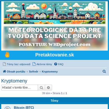
Pretaktovanie.sk
Témy bez odpovedí
Aktívne témy
FAQ
H
Obsah portálu
Softvér
Kryptomeny
ľ
Kryptomeny
a
Hľadať
Rozšírené vyhľadávanie
d
39 tém • Strana
1
z
1
a
Témy
ť
Bitcoin (BTC)