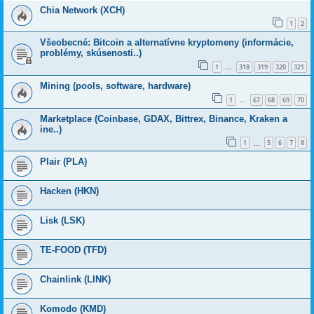
Chia Network (XCH)
1
2
Všeobecné: Bitcoin a alternatívne kryptomeny (informácie,
problémy, skúsenosti..)
1
318
319
320
321
…
Mining (pools, software, hardware)
1
67
68
69
70
…
Marketplace (Coinbase, GDAX, Bittrex, Binance, Kraken a
ine..)
1
5
6
7
8
…
Plair (PLA)
Hacken (HKN)
Lisk (LSK)
TE-FOOD (TFD)
Chainlink (LINK)
Komodo (KMD)