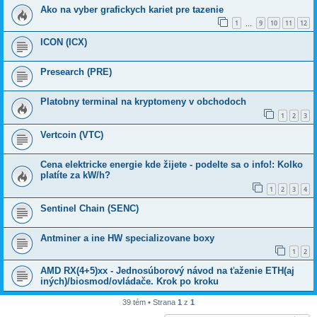
Ako na vyber grafickych kariet pre tazenie
1
9
10
11
12
…
ICON (ICX)
Presearch (PRE)
Platobny terminal na kryptomeny v obchodoch
1
2
3
Vertcoin (VTC)
Cena elektricke energie kde žijete - podelte sa o info!: Kolko
platíte za kW/h?
1
2
3
4
Sentinel Chain (SENC)
Antminer a ine HW specializovane boxy
1
2
AMD RX(4+5)xx - Jednosúborový návod na ťaženie ETH(aj
iných)/biosmod/ovládače. Krok po kroku
39 tém • Strana
1
z
1