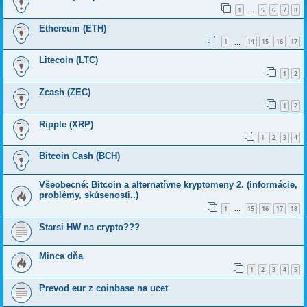
1
5
6
7
8
…
Ethereum (ETH)
1
14
15
16
17
…
Litecoin (LTC)
1
2
Zcash (ZEC)
1
2
Ripple (XRP)
1
2
3
4
Bitcoin Cash (BCH)
Všeobecné: Bitcoin a alternatívne kryptomeny 2. (informácie,
problémy, skúsenosti..)
1
15
16
17
18
…
Starsi HW na crypto???
Minca dňa
1
2
3
4
5
Prevod eur z coinbase na ucet