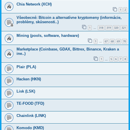
Chia Network (XCH)
1
2
Všeobecné: Bitcoin a alternatívne kryptomeny (informácie,
problémy, skúsenosti..)
1
318
319
320
321
…
Mining (pools, software, hardware)
1
67
68
69
70
…
Marketplace (Coinbase, GDAX, Bittrex, Binance, Kraken a
ine..)
1
5
6
7
8
…
Plair (PLA)
Hacken (HKN)
Lisk (LSK)
TE-FOOD (TFD)
Chainlink (LINK)
Komodo (KMD)