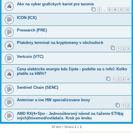
Ako na vyber grafickych kariet pre tazenie
1
9
10
11
12
…
ICON (ICX)
Presearch (PRE)
Platobny terminal na kryptomeny v obchodoch
1
2
3
Vertcoin (VTC)
Cena elektricke energie kde žijete - podelte sa o info!: Kolko
platíte za kW/h?
1
2
3
4
Sentinel Chain (SENC)
Antminer a ine HW specializovane boxy
1
2
AMD RX(4+5)xx - Jednosúborový návod na ťaženie ETH(aj
iných)/biosmod/ovládače. Krok po kroku
39 tém • Strana
1
z
1