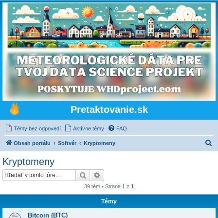
Pretaktovanie.sk
Témy bez odpovedí
Aktívne témy
FAQ
H
Obsah portálu
Softvér
Kryptomeny
ľ
Kryptomeny
a
Hľadať
Rozšírené vyhľadávanie
d
39 tém • Strana
1
z
1
a
Témy
ť
Bitcoin (BTC)