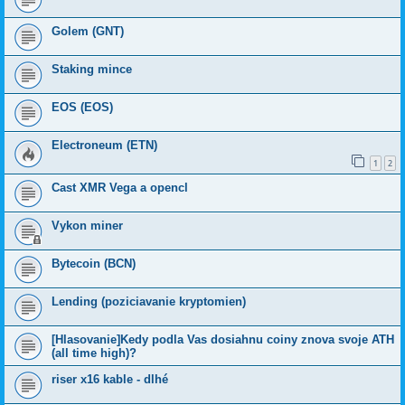
Golem (GNT)
Staking mince
EOS (EOS)
Electroneum (ETN)
1
2
Cast XMR Vega a opencl
Vykon miner
Bytecoin (BCN)
Lending (poziciavanie kryptomien)
[Hlasovanie]Kedy podla Vas dosiahnu coiny znova svoje ATH
(all time high)?
riser x16 kable - dlhé