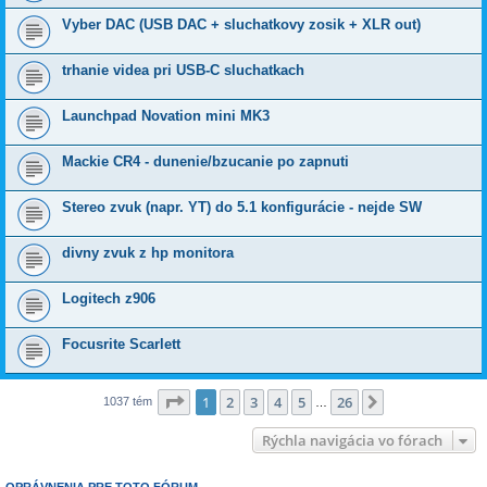
Vyber DAC (USB DAC + sluchatkovy zosik + XLR out)
trhanie videa pri USB-C sluchatkach
Launchpad Novation mini MK3
Mackie CR4 - dunenie/bzucanie po zapnuti
Stereo zvuk (napr. YT) do 5.1 konfigurácie - nejde SW
divny zvuk z hp monitora
Logitech z906
Focusrite Scarlett
Strana
1
z
26
1
2
3
4
5
26
Ďalšia
1037 tém
…
Rýchla navigácia vo fórach