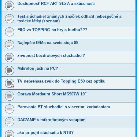
Dostupnosť RCF ART 915-A a skúsenosti
Test slúchadiel známych značiek odhalil nebezpečné a
toxické látky (zoznam)
FIIO vs TOPPING na hry a hudbu???
Najlepšie IEMs na svete stoja 8$
zivotnost bezdrotovych sluchadiel?
Mikrofon jack na PC?
TV neprenasa zvuk do Topping E50 cez optiku
Oprava Mordaunt Short MS907W 10"
Parovanie BT sluchadiel s viacerimi zariadeniam
DAC/AMP s mikrofónovým vstupom
ako pripojit sluchadla k NTB?