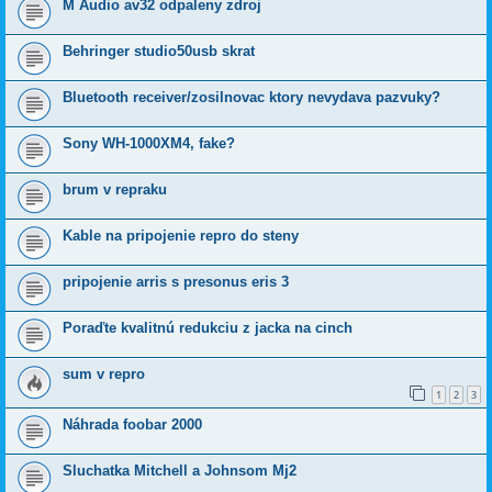
M Audio av32 odpaleny zdroj
Behringer studio50usb skrat
Bluetooth receiver/zosilnovac ktory nevydava pazvuky?
Sony WH-1000XM4, fake?
brum v repraku
Kable na pripojenie repro do steny
pripojenie arris s presonus eris 3
Poraďte kvalitnú redukciu z jacka na cinch
sum v repro
1
2
3
Náhrada foobar 2000
Sluchatka Mitchell a Johnsom Mj2