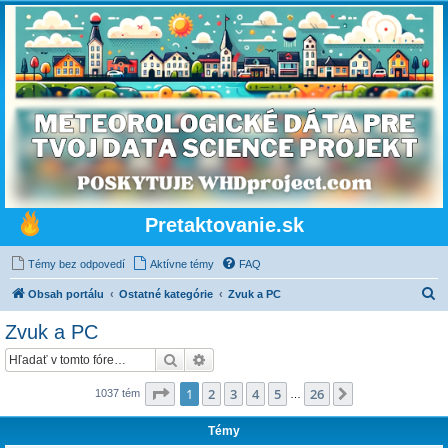
Pretaktovanie.sk
Témy bez odpovedí
Aktívne témy
FAQ
H
Obsah portálu
Ostatné kategórie
Zvuk a PC
ľ
Zvuk a PC
a
Hľadať
Rozšírené vyhľadávanie
d
a
Strana
1
z
26
1
2
3
4
5
26
Ďalšia
1037 tém
…
ť
Témy