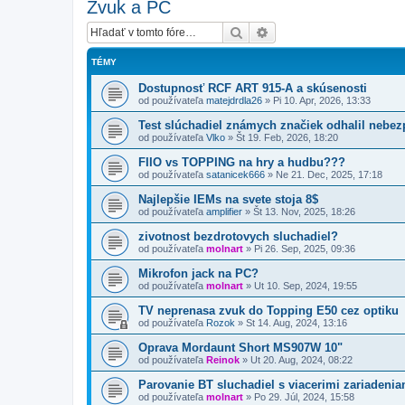
Zvuk a PC
Hľadať
Rozšírené vyhľadávanie
TÉMY
Dostupnosť RCF ART 915-A a skúsenosti
od používateľa
matejdrdla26
»
Pi 10. Apr, 2026, 13:33
Test slúchadiel známych značiek odhalil nebez
od používateľa
Vlko
»
Št 19. Feb, 2026, 18:20
FIIO vs TOPPING na hry a hudbu???
od používateľa
satanicek666
»
Ne 21. Dec, 2025, 17:18
Najlepšie IEMs na svete stoja 8$
od používateľa
amplifier
»
Št 13. Nov, 2025, 18:26
zivotnost bezdrotovych sluchadiel?
od používateľa
molnart
»
Pi 26. Sep, 2025, 09:36
Mikrofon jack na PC?
od používateľa
molnart
»
Ut 10. Sep, 2024, 19:55
TV neprenasa zvuk do Topping E50 cez optiku
od používateľa
Rozok
»
St 14. Aug, 2024, 13:16
Oprava Mordaunt Short MS907W 10"
od používateľa
Reinok
»
Ut 20. Aug, 2024, 08:22
Parovanie BT sluchadiel s viacerimi zariadeni
od používateľa
molnart
»
Po 29. Júl, 2024, 15:58