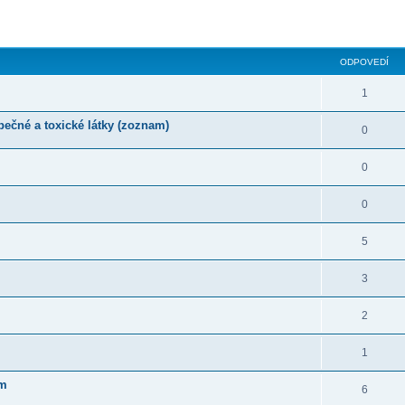
ODPOVEDÍ
1
pečné a toxické látky (zoznam)
0
0
0
5
3
2
1
am
6