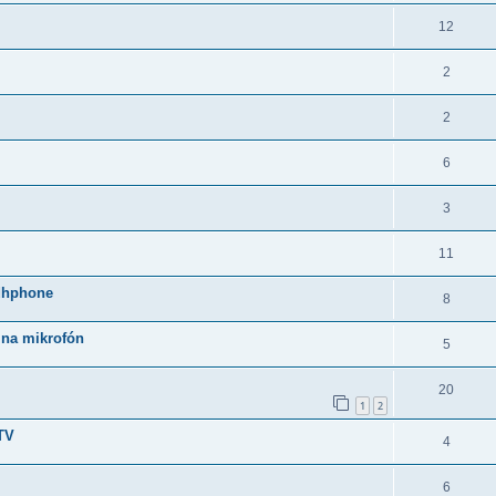
12
2
2
6
3
11
adhphone
8
 na mikrofón
5
20
1
2
TV
4
6