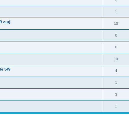
2
1
R out)
13
0
0
13
jde SW
4
1
3
1