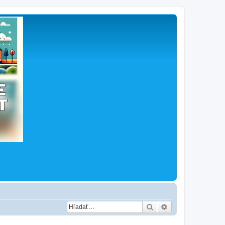
Hľadať
Rozšírené vyhľad