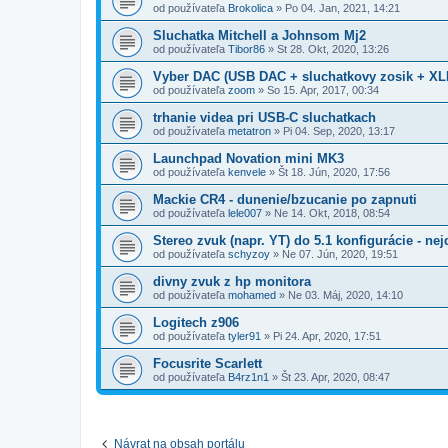
od používateľa
Brokolica
»
Po 04. Jan, 2021, 14:21
Sluchatka Mitchell a Johnsom Mj2
od používateľa
Tibor86
»
St 28. Okt, 2020, 13:26
Vyber DAC (USB DAC + sluchatkovy zosik + XL
od používateľa
zoom
»
So 15. Apr, 2017, 00:34
trhanie videa pri USB-C sluchatkach
od používateľa
metatron
»
Pi 04. Sep, 2020, 13:17
Launchpad Novation mini MK3
od používateľa
kenvele
»
Št 18. Jún, 2020, 17:56
Mackie CR4 - dunenie/bzucanie po zapnuti
od používateľa
lele007
»
Ne 14. Okt, 2018, 08:54
Stereo zvuk (napr. YT) do 5.1 konfigurácie - ne
od používateľa
schyzoy
»
Ne 07. Jún, 2020, 19:51
divny zvuk z hp monitora
od používateľa
mohamed
»
Ne 03. Máj, 2020, 14:10
Logitech z906
od používateľa
tyler91
»
Pi 24. Apr, 2020, 17:51
Focusrite Scarlett
od používateľa
B4rz1n1
»
Št 23. Apr, 2020, 08:47
Návrat na obsah portálu