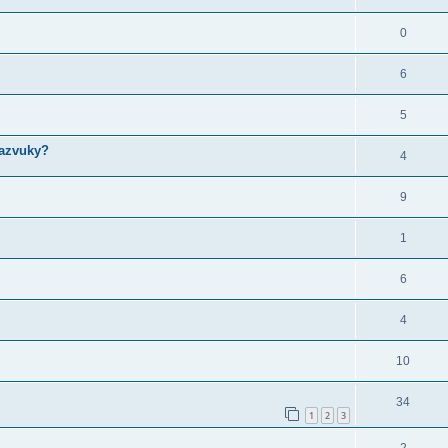
0
6
5
pazvuky?
4
9
1
6
4
10
34
1
2
3