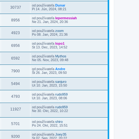
od používateľa
Dunar
30737
Pi 14. Jún, 2024, 08:21
od používateľa
lepermessiah
8956
Ne 21. Jan, 2024, 20:36
od používateľa
zoom
4923
Po 08. Jan, 2024, 21:36
od používateľa
lopo1
6956
St 13. Dec, 2023, 14:52
od používateľa
Mythos
6592
Ne 05. Nov, 2023, 09:48
od používateľa
Andre
7900
Št 26. Jan, 2023, 09:50
od používateľa
sanjuro
5494
Ut 10. Jan, 2023, 15:50
od používateľa
rudo959
4793
Ut 10. Jan, 2023, 08:06
od používateľa
rudo959
11927
Ne 30. Okt, 2022, 10:22
od používateľa
shiro
5701
Po 24. Okt, 2022, 15:51
od používateľa
Joey35
9200
St 07. Sep, 2022, 20:22