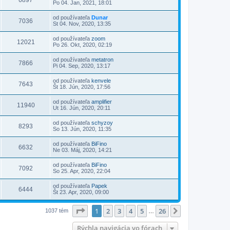
6897
Po 04. Jan, 2021, 18:01
od používateľa
Dunar
7036
St 04. Nov, 2020, 13:35
od používateľa
zoom
12021
Po 26. Okt, 2020, 02:19
od používateľa
metatron
7866
Pi 04. Sep, 2020, 13:17
od používateľa
kenvele
7643
Št 18. Jún, 2020, 17:56
od používateľa
amplifier
11940
Ut 16. Jún, 2020, 20:11
od používateľa
schyzoy
8293
So 13. Jún, 2020, 11:35
od používateľa
BiFino
6632
Ne 03. Máj, 2020, 14:21
od používateľa
BiFino
7092
So 25. Apr, 2020, 22:04
od používateľa
Papek
6444
Št 23. Apr, 2020, 09:00
Strana
1
z
26
1
2
3
4
5
26
Ďalšia
1037 tém
…
Rýchla navigácia vo fórach