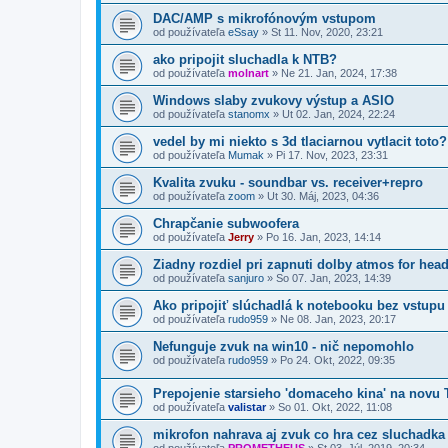
DAC/AMP s mikrofónovým vstupom
od používateľa
eSsay
»
St 11. Nov, 2020, 23:21
ako pripojit sluchadla k NTB?
od používateľa
molnart
»
Ne 21. Jan, 2024, 17:38
Windows slaby zvukovy výstup a ASIO
od používateľa
stanomx
»
Ut 02. Jan, 2024, 22:24
vedel by mi niekto s 3d tlaciarnou vytlacit toto?
od používateľa
Mumak
»
Pi 17. Nov, 2023, 23:31
Kvalita zvuku - soundbar vs. receiver+repro
od používateľa
zoom
»
Ut 30. Máj, 2023, 04:36
Chrapčanie subwoofera
od používateľa
Jerry
»
Po 16. Jan, 2023, 14:14
Ziadny rozdiel pri zapnuti dolby atmos for he
od používateľa
sanjuro
»
So 07. Jan, 2023, 14:39
Ako pripojiť slúchadlá k notebooku bez vstupu
od používateľa
rudo959
»
Ne 08. Jan, 2023, 20:17
Nefunguje zvuk na win10 - nič nepomohlo
od používateľa
rudo959
»
Po 24. Okt, 2022, 09:35
Prepojenie starsieho 'domaceho kina' na novu 
od používateľa
valistar
»
So 01. Okt, 2022, 11:08
mikrofon nahrava aj zvuk co hra cez sluchadka
od používateľa
PROMETHEUS
»
St 03. Júl, 2019, 20:34