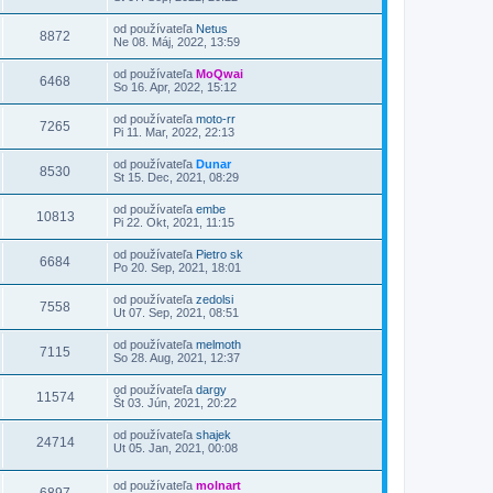
od používateľa
Netus
8872
Ne 08. Máj, 2022, 13:59
od používateľa
MoQwai
6468
So 16. Apr, 2022, 15:12
od používateľa
moto-rr
7265
Pi 11. Mar, 2022, 22:13
od používateľa
Dunar
8530
St 15. Dec, 2021, 08:29
od používateľa
embe
10813
Pi 22. Okt, 2021, 11:15
od používateľa
Pietro sk
6684
Po 20. Sep, 2021, 18:01
od používateľa
zedolsi
7558
Ut 07. Sep, 2021, 08:51
od používateľa
melmoth
7115
So 28. Aug, 2021, 12:37
od používateľa
dargy
11574
Št 03. Jún, 2021, 20:22
od používateľa
shajek
24714
Ut 05. Jan, 2021, 00:08
od používateľa
molnart