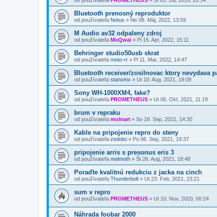
Bluetooth prenosný reproduktor
od používateľa
Netus
»
Ne 08. Máj, 2022, 13:59
M Audio av32 odpaleny zdroj
od používateľa
MoQwai
»
Pi 15. Apr, 2022, 15:11
Behringer studio50usb skrat
od používateľa
moto-rr
»
Pi 11. Mar, 2022, 14:47
Bluetooth receiver/zosilnovac ktory nevydava 
od používateľa
stanomx
»
Ut 10. Aug, 2021, 19:09
Sony WH-1000XM4, fake?
od používateľa
PROMETHEUS
»
Ut 05. Okt, 2021, 11:19
brum v repraku
od používateľa
molnart
»
So 18. Sep, 2021, 14:30
Kable na pripojenie repro do steny
od používateľa
zedolsi
»
Po 06. Sep, 2021, 19:37
pripojenie arris s presonus eris 3
od používateľa
melmoth
»
Št 26. Aug, 2021, 18:48
Poraďte kvalitnú redukciu z jacka na cinch
od používateľa
Thunderbolt
»
Ut 23. Feb, 2021, 23:21
sum v repro
od používateľa
PROMETHEUS
»
Ut 10. Nov, 2020, 00:24
Náhrada foobar 2000