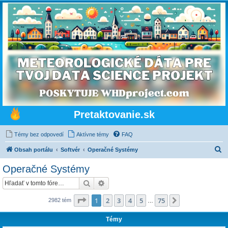
Pretaktovanie.sk
Témy bez odpovedí
Aktívne témy
FAQ
H
Obsah portálu
Softvér
Operačné Systémy
ľ
Operačné Systémy
a
Hľadať
Rozšírené vyhľadávanie
d
a
Strana
1
z
75
1
2
3
4
5
75
Ďalšia
2982 tém
…
ť
Témy