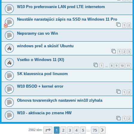
W10 Pro preferovanie LAN pred LTE internetom
Neustále narastajúci zápis na SSD na Windows 11 Pro
1
2
Nepsravny cas vo Win
windows preč a skúsiť Ubuntu
1
2
3
Vsetko o Windows 11 (XI)
1
8
9
10
11
…
SK klavesnica pod linuxom
W10 BSOD + kernel error
1
2
Obnova tovarenskych nastaveni win10 zlyhala
W10 - aktivacia po zmene HW
1
2
Strana
1
z
75
1
2
3
4
5
75
Ďalšia
2982 tém
…