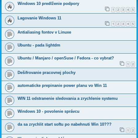
Windows 10 predlženie podpory
1
2
3
4
5
Lagovanie Windows 11
1
2
3
4
5
Antialiasing fontov v Linuxe
Ubuntu - pada lightdm
Ubuntu / Manjaro / openSuse / Fedora - co vybrat?
1
2
Dešifrovanie pracovnej plochy
automaticke prepinanie power planu vo Win 11
WIN 11 odstranenie sledovania a zrychlenie systemu
Windows 10 - povolenie správcu
da sa zrychlit start softu po nabehnuti Win 10???
1
2