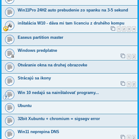
Win11Pro 24H2 auto prebudenie zo spanku na 3-5 sekund
inštalácia W10 - dáva mi tam licenciu z druhého kompu
1
2
3
4
Easeus partition master
Windows predplatne
1
2
Otváranie okna na druhej obrazovke
Strácajú sa ikony
1
2
Win 10 nedajú sa nainštalovať programy...
Ubuntu
32bit Xubuntu + chromium = sigsegv error
Win11 neprepina DNS
1
2