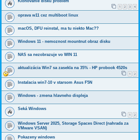
Klonovanie disku problém
1
2
3
4
oprava w11 cez multiboot linux
macOS, DFU reinstal, ma tu niekto Mac??
Windows 11 - nemoznost mountnut obraz disku
NAS sa nezobrazuje vo WIN 11
aktualizácia Win7 sa zasekla na 35% - HP probook 4520s
1
2
Instalacia win7-10 v starsom Asus F5N
Windows - zmena hlavneho displeja
Seká Windows
1
2
Windows Server 2025, Storage Spaces Direct (nahrada za
VMware VSAN)
Pokazeny windows