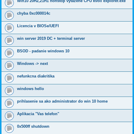
Win10 20H2,21H1 nonstop vytazene CPU kvoli explorer.exe
chyba 0xc000014c
Licencia v BIOSe/UEFI
win server 2019 DC + terminal server
BSOD - padanie windows 10
Windows -> next
nefunkcna diakritika
windows hello
prihlasenie sa ako administrator do win 10 home
Aplikacia "Vas telefon"
0x500ff shutdown