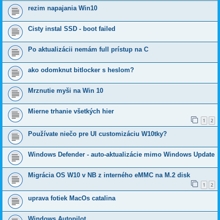
rezim napajania Win10
Cisty instal SSD - boot failed
Po aktualizácii nemám full prístup na C
ako odomknut bitlocker s heslom?
Mrznutie myši na Win 10
Mierne trhanie všetkých hier
1
2
Používate niečo pre UI customizáciu W10tky?
Windows Defender - auto-aktualizácie mimo Windows Update
Migrácia OS W10 v NB z interného eMMC na M.2 disk
1
2
uprava fotiek MacOs catalina
Windows Autopilot