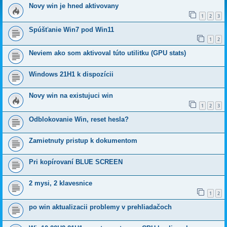
Novy win je hned aktivovany
1
2
3
Spúšťanie Win7 pod Win11
1
2
Neviem ako som aktivoval túto utilitku (GPU stats)
Windows 21H1 k dispozícii
Novy win na existujuci win
1
2
3
Odblokovanie Win, reset hesla?
Zamietnuty pristup k dokumentom
Pri kopírovaní BLUE SCREEN
2 mysi, 2 klavesnice
1
2
po win aktualizacii problemy v prehliadačoch