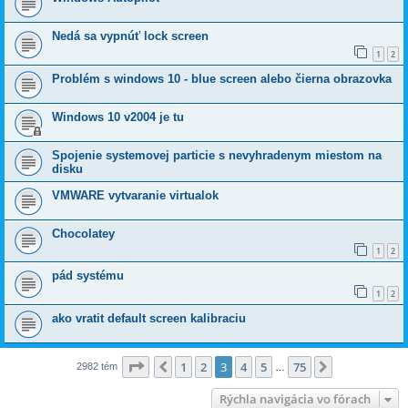
Nedá sa vypnúť lock screen
1
2
Problém s windows 10 - blue screen alebo čierna obrazovka
Windows 10 v2004 je tu
Spojenie systemovej particie s nevyhradenym miestom na
disku
VMWARE vytvaranie virtualok
Chocolatey
1
2
pád systému
1
2
ako vratit default screen kalibraciu
Strana
3
z
75
1
2
3
4
5
75
Predchádzajúci
Ďalšia
2982 tém
…
Rýchla navigácia vo fórach