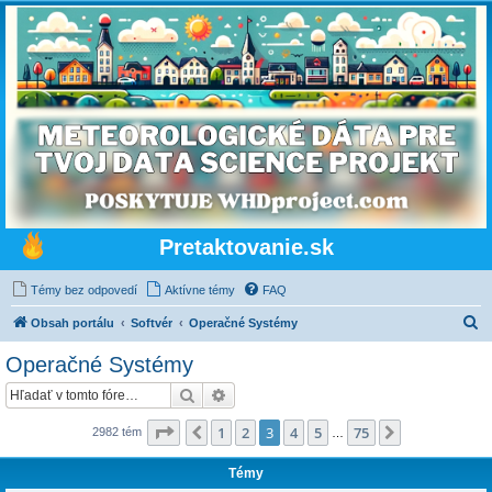
Pretaktovanie.sk
Témy bez odpovedí
Aktívne témy
FAQ
H
Obsah portálu
Softvér
Operačné Systémy
ľ
Operačné Systémy
a
Hľadať
Rozšírené vyhľadávanie
d
a
Strana
3
z
75
1
2
3
4
5
75
Predchádzajúci
Ďalšia
2982 tém
…
ť
Témy