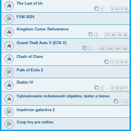
The Last of Us
1
5
6
7
8
…
FSM 2024
Kingdom Come: Deliverance
1
17
18
19
20
…
Grand Theft Auto V (GTA V)
1
122
123
124
125
…
Clash of Clans
1
2
3
4
Path of Exile 2
Diablo IV
1
4
5
6
7
…
Vykreslovanie vzdialenosti objektov, textur a tienov
1
2
Impérium galactica 2
Coop hry pre rodinu