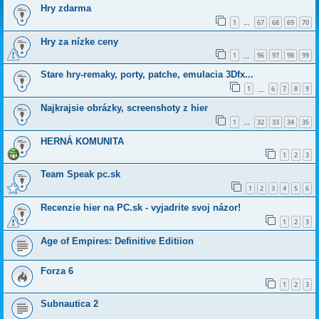
Hry zdarma
1
67
68
69
70
…
Hry za nízke ceny
1
96
97
98
99
…
Stare hry-remaky, porty, patche, emulacia 3Dfx...
1
6
7
8
9
…
Najkrajsie obrázky, screenshoty z hier
1
32
33
34
35
…
HERNÁ KOMUNITA
1
2
3
Team Speak pc.sk
1
2
3
4
5
6
Recenzie hier na PC.sk - vyjadrite svoj názor!
1
2
3
Age of Empires: Definitive Editiion
Forza 6
1
2
3
Subnautica 2