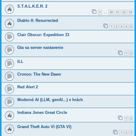
S.T.A.L.K.E.R. 2
1
10
11
12
13
…
Diablo II: Resurrected
1
2
3
4
5
Clair Obscur: Expedition 33
Gta sa server nastavenie
1
2
ILL
Cronos: The New Dawn
Red Alert 2
Moderné AI (LLM, genAI...) v hrách
Indiana Jones Great Circle
1
2
Grand Theft Auto VI (GTA VI)
1
2
3