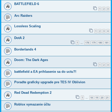
BATTLEFIELD 6
1
2
3
Arc Raiders
Lossless Scaling
1
2
3
4
DotA 2
1
178
179
180
181
…
Borderlands 4
Doom: The Dark Ages
1
2
3
battlefield a EA prihlasenie sa do uctu?!
Poradte graficky upgrade pre TES IV Oblivion
Red Dead Redemption 2
1
18
19
20
21
…
Roblox vymazanie účtu