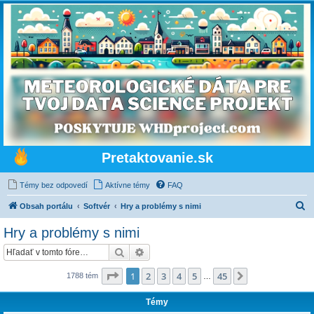
Pretaktovanie.sk
Témy bez odpovedí
Aktívne témy
FAQ
H
Obsah portálu
Softvér
Hry a problémy s nimi
ľ
Hry a problémy s nimi
a
Hľadať
Rozšírené vyhľadávanie
d
a
Strana
1
z
45
1
2
3
4
5
45
Ďalšia
1788 tém
…
ť
Témy