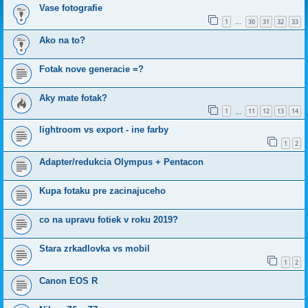
Vase fotografie
1
30
31
32
33
…
Ako na to?
Fotak nove generacie =?
Aky mate fotak?
1
11
12
13
14
…
lightroom vs export - ine farby
1
2
Adapter/redukcia Olympus + Pentacon
Kupa fotaku pre zacinajuceho
co na upravu fotiek v roku 2019?
Stara zrkadlovka vs mobil
1
2
Canon EOS R