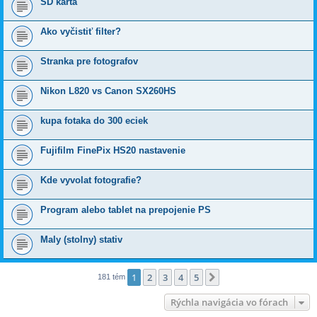
SD karta
Ako vyčistiť filter?
Stranka pre fotografov
Nikon L820 vs Canon SX260HS
kupa fotaka do 300 eciek
Fujifilm FinePix HS20 nastavenie
Kde vyvolat fotografie?
Program alebo tablet na prepojenie PS
Maly (stolny) stativ
1
2
3
4
5
Ďalšia
181 tém
Rýchla navigácia vo fórach