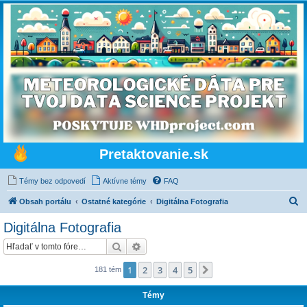
Pretaktovanie.sk
Témy bez odpovedí
Aktívne témy
FAQ
H
Obsah portálu
Ostatné kategórie
Digitálna Fotografia
ľ
Digitálna Fotografia
a
Hľadať
Rozšírené vyhľadávanie
d
a
1
2
3
4
5
Ďalšia
181 tém
ť
Témy