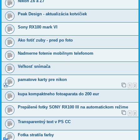
Nikon Z6 a Z7
Peak Design - aktualizácia kotvičiek
Sony RX100 mark VI
Ako fotiť zuby - pred po foto
Nadmerne fotenie mobilnym telefonom
Veľkosť snímača
pamatove karty pre nikon
1
2
kupa kompaktneho fotoaparata do 200 eur
Prepálené fotky SONY RX100 III na automatickom režime
1
2
Transparentný text v PS CC
Fotka stratila farby