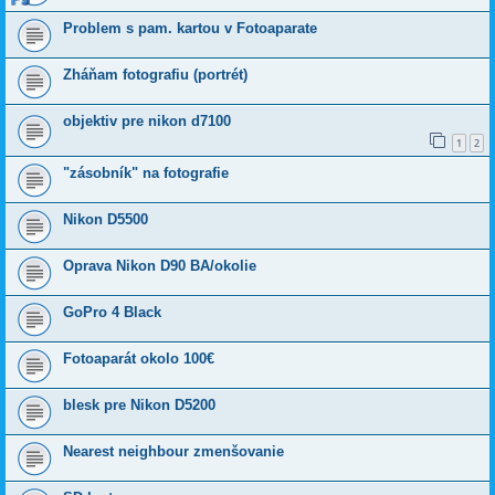
Problem s pam. kartou v Fotoaparate
Zháňam fotografiu (portrét)
objektiv pre nikon d7100
1
2
"zásobník" na fotografie
Nikon D5500
Oprava Nikon D90 BA/okolie
GoPro 4 Black
Fotoaparát okolo 100€
blesk pre Nikon D5200
Nearest neighbour zmenšovanie