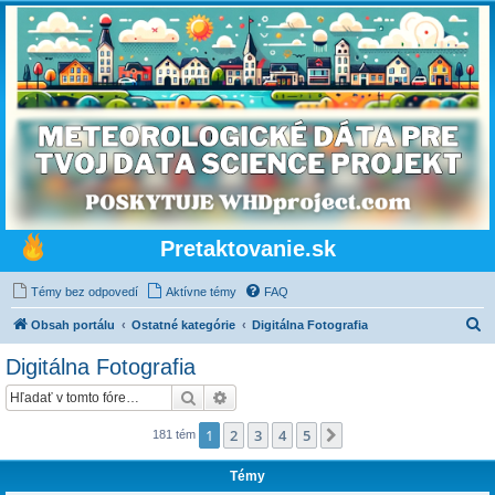
Pretaktovanie.sk
Témy bez odpovedí
Aktívne témy
FAQ
H
Obsah portálu
Ostatné kategórie
Digitálna Fotografia
ľ
Digitálna Fotografia
a
Hľadať
Rozšírené vyhľadávanie
d
a
1
2
3
4
5
Ďalšia
181 tém
ť
Témy