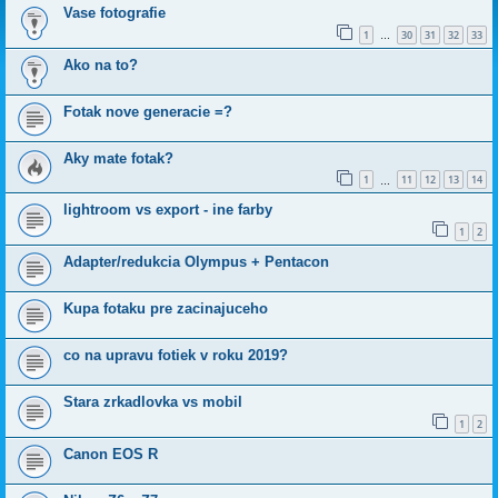
Vase fotografie
1
30
31
32
33
…
Ako na to?
Fotak nove generacie =?
Aky mate fotak?
1
11
12
13
14
…
lightroom vs export - ine farby
1
2
Adapter/redukcia Olympus + Pentacon
Kupa fotaku pre zacinajuceho
co na upravu fotiek v roku 2019?
Stara zrkadlovka vs mobil
1
2
Canon EOS R