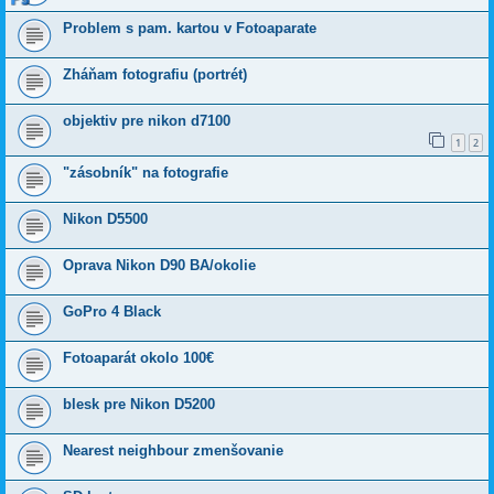
Problem s pam. kartou v Fotoaparate
Zháňam fotografiu (portrét)
objektiv pre nikon d7100
1
2
"zásobník" na fotografie
Nikon D5500
Oprava Nikon D90 BA/okolie
GoPro 4 Black
Fotoaparát okolo 100€
blesk pre Nikon D5200
Nearest neighbour zmenšovanie