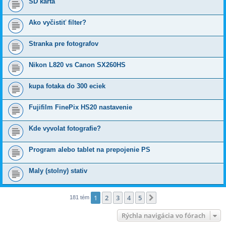
SD karta
Ako vyčistiť filter?
Stranka pre fotografov
Nikon L820 vs Canon SX260HS
kupa fotaka do 300 eciek
Fujifilm FinePix HS20 nastavenie
Kde vyvolat fotografie?
Program alebo tablet na prepojenie PS
Maly (stolny) stativ
1
2
3
4
5
Ďalšia
181 tém
Rýchla navigácia vo fórach