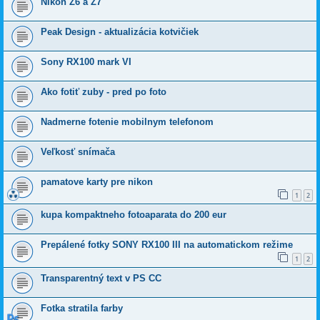
Nikon Z6 a Z7
Peak Design - aktualizácia kotvičiek
Sony RX100 mark VI
Ako fotiť zuby - pred po foto
Nadmerne fotenie mobilnym telefonom
Veľkosť snímača
pamatove karty pre nikon
1
2
kupa kompaktneho fotoaparata do 200 eur
Prepálené fotky SONY RX100 III na automatickom režime
1
2
Transparentný text v PS CC
Fotka stratila farby