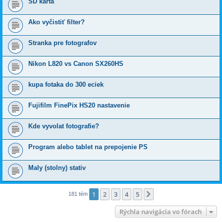
SD karta
Ako vyčistiť filter?
Stranka pre fotografov
Nikon L820 vs Canon SX260HS
kupa fotaka do 300 eciek
Fujifilm FinePix HS20 nastavenie
Kde vyvolat fotografie?
Program alebo tablet na prepojenie PS
Maly (stolny) stativ
1
2
3
4
5
Ďalšia
181 tém
Rýchla navigácia vo fórach