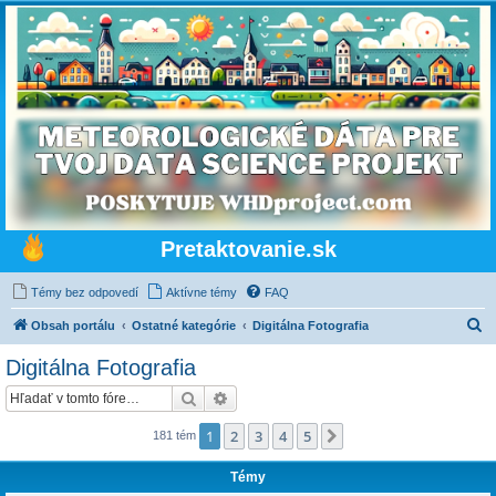
Pretaktovanie.sk
Témy bez odpovedí
Aktívne témy
FAQ
H
Obsah portálu
Ostatné kategórie
Digitálna Fotografia
ľ
Digitálna Fotografia
a
Hľadať
Rozšírené vyhľadávanie
d
a
1
2
3
4
5
Ďalšia
181 tém
ť
Témy