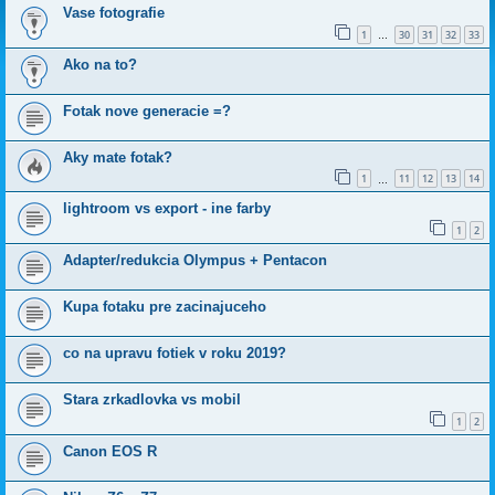
Vase fotografie
1
30
31
32
33
…
Ako na to?
Fotak nove generacie =?
Aky mate fotak?
1
11
12
13
14
…
lightroom vs export - ine farby
1
2
Adapter/redukcia Olympus + Pentacon
Kupa fotaku pre zacinajuceho
co na upravu fotiek v roku 2019?
Stara zrkadlovka vs mobil
1
2
Canon EOS R