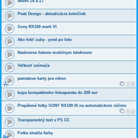
Nikon Z6 a Z7
Peak Design - aktualizácia kotvičiek
Sony RX100 mark VI
Ako fotiť zuby - pred po foto
Nadmerne fotenie mobilnym telefonom
Veľkosť snímača
pamatove karty pre nikon
1
2
kupa kompaktneho fotoaparata do 200 eur
Prepálené fotky SONY RX100 III na automatickom režime
1
2
Transparentný text v PS CC
Fotka stratila farby