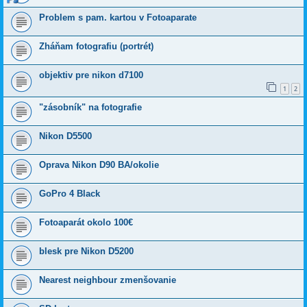
Problem s pam. kartou v Fotoaparate
Zháňam fotografiu (portrét)
objektiv pre nikon d7100
1
2
"zásobník" na fotografie
Nikon D5500
Oprava Nikon D90 BA/okolie
GoPro 4 Black
Fotoaparát okolo 100€
blesk pre Nikon D5200
Nearest neighbour zmenšovanie