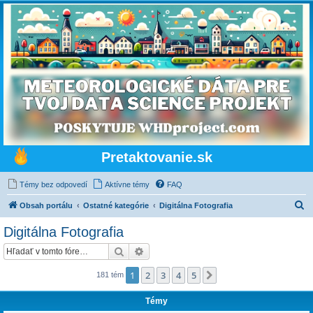
Pretaktovanie.sk
Témy bez odpovedí
Aktívne témy
FAQ
H
Obsah portálu
Ostatné kategórie
Digitálna Fotografia
ľ
Digitálna Fotografia
a
Hľadať
Rozšírené vyhľadávanie
d
a
1
2
3
4
5
Ďalšia
181 tém
ť
Témy