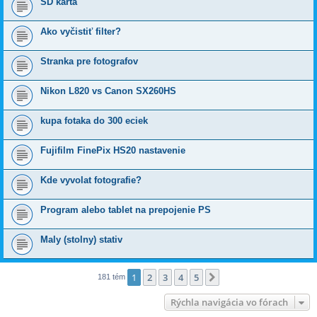
SD karta
Ako vyčistiť filter?
Stranka pre fotografov
Nikon L820 vs Canon SX260HS
kupa fotaka do 300 eciek
Fujifilm FinePix HS20 nastavenie
Kde vyvolat fotografie?
Program alebo tablet na prepojenie PS
Maly (stolny) stativ
1
2
3
4
5
Ďalšia
181 tém
Rýchla navigácia vo fórach