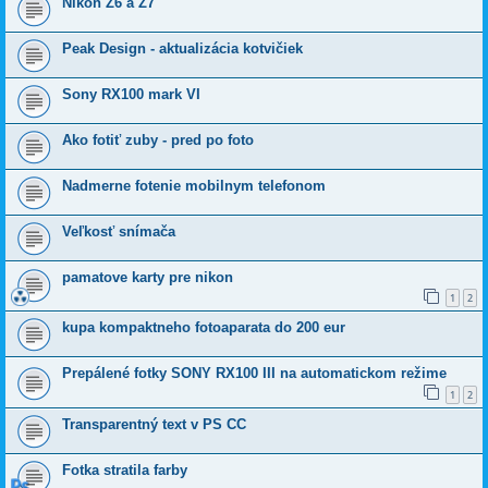
Nikon Z6 a Z7
Peak Design - aktualizácia kotvičiek
Sony RX100 mark VI
Ako fotiť zuby - pred po foto
Nadmerne fotenie mobilnym telefonom
Veľkosť snímača
pamatove karty pre nikon
1
2
kupa kompaktneho fotoaparata do 200 eur
Prepálené fotky SONY RX100 III na automatickom režime
1
2
Transparentný text v PS CC
Fotka stratila farby