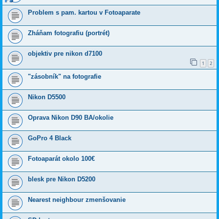
Problem s pam. kartou v Fotoaparate
Zháňam fotografiu (portrét)
objektiv pre nikon d7100
1
2
"zásobník" na fotografie
Nikon D5500
Oprava Nikon D90 BA/okolie
GoPro 4 Black
Fotoaparát okolo 100€
blesk pre Nikon D5200
Nearest neighbour zmenšovanie