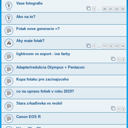
Vase fotografie
1
30
31
32
33
…
Ako na to?
Fotak nove generacie =?
Aky mate fotak?
1
11
12
13
14
…
lightroom vs export - ine farby
1
2
Adapter/redukcia Olympus + Pentacon
Kupa fotaku pre zacinajuceho
co na upravu fotiek v roku 2019?
Stara zrkadlovka vs mobil
1
2
Canon EOS R